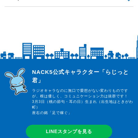
らじっと君
NACK5公式キャラクター「らじっと
君」
ラジオキャラなのに無口で愛想がない変わりものです
が、根は優しく、コミュニケーション力は抜群です！
3月3日（桃の節句・耳の日）生まれ（出生地はときがわ
町）
座右の銘「足で稼ぐ」
LINEスタンプを見る