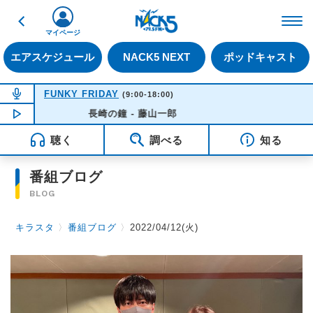
戻る
FM NACK5 79.5MHz（
マイページ
エアスケジュール
NACK5 NEXT
ポッドキャスト
NOW ON AIR
FUNKY FRIDAY
(9:00-18:00)
NOW PLAYING
長崎の鐘 - 藤山一郎
14:21
聴く
調べる
知る
番組ブログ
BLOG
キラスタ
〉
番組ブログ
〉
2022/04/12(火)