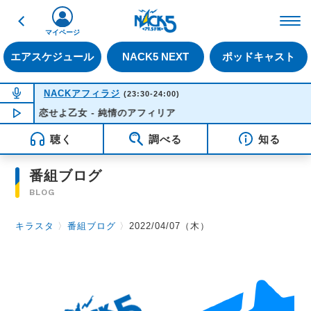
戻る
FM NACK5 79.5MHz（
マイページ
エアスケジュール
NACK5 NEXT
ポッドキャスト
NOW ON AIR
NACKアフィラジ
(23:30-24:00)
恋せよ乙女 - 純情のアフィリア
NOW PLAYING
23:43
聴く
調べる
知る
番組ブログ
BLOG
キラスタ
〉
番組ブログ
〉
2022/04/07（木）