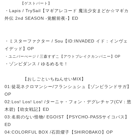
【ゲストパート】
・Lapis / TrySail【マギアレコード 魔法少女まどか☆マギカ
外伝 2nd SEASON -覚醒前夜-】ED
・ミスターファクター / Sou【ID:INVADED イド：インヴェ
イデッド】OP
・ユニバーぺージ / 三森すずこ【アウトブレイクカンパニー】OP
・ゾンビダンス / ゆるめるモ！
【おしごといちねんせいMIX】
01:徒花ネクロマンシー/フランシュシュ【ゾンビランドサガ】
OP
02:Los! Los! Los! /ターニャ・フォン・デグレチャフ(CV：悠
木碧)【幼女戦記】ED
03:名前のない怪物/ EGOIST【PSYCHO-PASSサイコパス】
ED
04:COLORFUL BOX /石田燿子【SHIROBAKO】OP