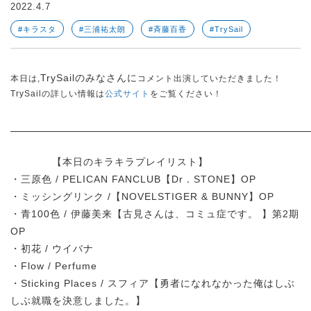
2022.4.7
#キラスタ
#三浦祐太朗
#斉藤百香
#TrySail
TrySailのみなさんに
本日は,
コメント出演していただきました！
TrySailの詳しい情報は
公式サイト
をご覧ください！
【本日のキラキラプレイリスト】
・三原色 / PELICAN FANCLUB【Dr．STONE】OP
・ミッシングリンク /【NOVELSTIGER & BUNNY】OP
・青100色 / 伊藤美来【古見さんは、コミュ症です。 】第2期
OP
・初花 / ウイバナ
・Flow / Perfume
・Sticking Places / スフィア【勇者になれなかった俺はしぶ
しぶ就職を決意しました。】