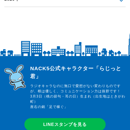
らじっと君
NACK5公式キャラクター「らじっと
君」
ラジオキャラなのに無口で愛想がない変わりものです
が、根は優しく、コミュニケーション力は抜群です！
3月3日（桃の節句・耳の日）生まれ（出生地はときがわ
町）
座右の銘「足で稼ぐ」
LINEスタンプを見る