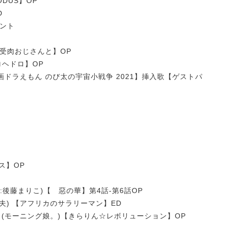
ODUS】OP
D
レント
女受肉おじさんと】OP
ドロヘドロ】OP
画ドラえもん のび太の宇宙小戦争 2021】挿入歌【ゲストパ
ス】OP
カル:後藤まりこ)【 惡の華】第4話-第6話OP
明夫) 【アフリカのサラリーマン】ED
久住小春 (モーニング娘。)【きらりん☆レボリューション】OP