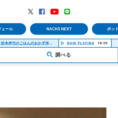
エムナックファイブ）
Twitter
Facebook
YouTube
LINE
ジュール
NACK5 NEXT
ポッ
いらっしゃいませ〜♪ アキダイ社長・松本伊代のごはんのおかず何にする？
NOW PLAYING
18:05
SUM
(21:30-22:00)
調べる