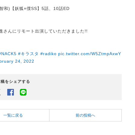
智和)【妖狐×僕SS】5話、10話ED
進さんにリモート出演していただきました!!
#NACK5
#キラスタ
#radiko
pic.twitter.com/W5ZtmpAxwY
bruary 24, 2022
投稿をシェアする
Twitter
Facebook
LINEでシェアするボタン
一覧に戻る
前の投稿へ