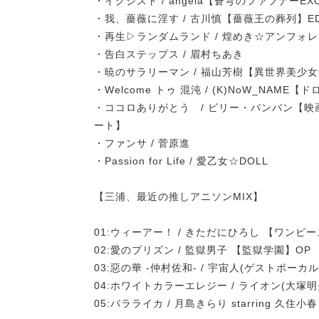
・イグジスト / angela【蒼穹のファフナーEX
・我、薔薇に淫す / 古川慎【薔薇王の葬列】E
・再生▷ランダムランド / 煌めき☆アンフォ
・告白ステップス / 眉村ちあき
・暁のサラリーマン / 福山芳樹【異世界美少
・Welcome トゥ 混沌 / (K)NoW_NAME【
・ココロありがとう / ビリー・バンバン【映
ート】
・ファンサ / 菅原進
・Passion for Life / 愛乙女☆DOLL
【三浦、最近の推しアニソンMIX】
01:ウィーアー！ / きただにひろし 【ワンピー
02:愛のプリズン / 監獄男子 【監獄学園】OP
03:惡の華 -仲村佐和- / 宇宙人(ゲストボー
04:ホワイトカラーエレジー / ライオン(大塚
05:バラライカ / 月島きらり starring 