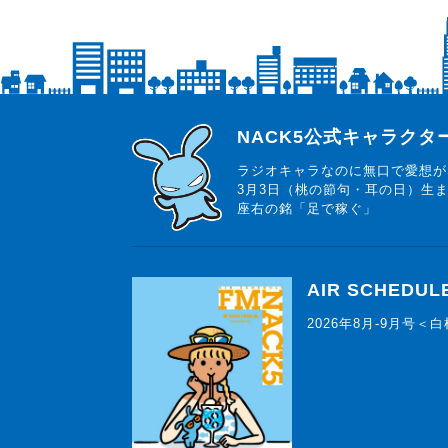
らじっと君
NACK5公式キャラク
ラジオキャラなのに無口で愛想が
3月3日（桃の節句・耳の日）生
座右の銘「足で稼ぐ」
AIR SCHEDUL
2026年8月-9月号＜