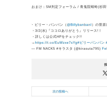
おまけ：SM判定フォーラム / 青鬼院蜻蛉(杉田
･ ビリー・バンバン（
@BillybanbanI
）の菅原
・3/2(水)『ココロありがとう』リリース!！
・詳しくは公式HPをチェック!!
→
https://t.co/EuWzxe7sYg
#ビリーバンバン
— FM NACK5 #キラスタ (@kirasuta795)
Fe
次の投稿へ