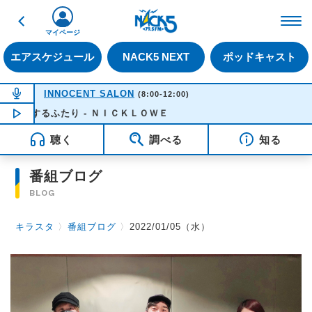
戻る
FM NACK5 79.5MHz（
マイページ
エアスケジュール
NACK5 NEXT
ポッドキャスト
NOW ON AIR
INNOCENT SALON
(8:00-12:00)
恋するふたり - ＮＩＣＫＬＯＷＥ
NOW PLAYING
08:32
聴く
調べる
知る
番組ブログ
BLOG
キラスタ
〉
番組ブログ
〉
2022/01/05（水）