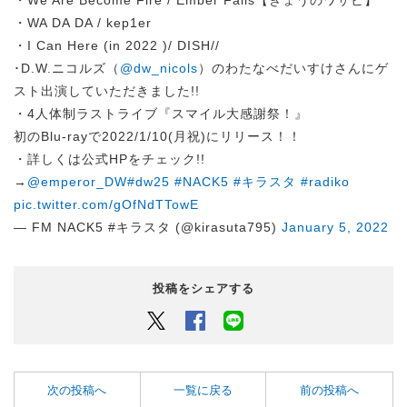
・We Are Become Fire / Ember Falls【きょうのワサビ】
・WA DA DA / kep1er
・I Can Here (in 2022 )/ DISH//
･D.W.ニコルズ（
@dw_nicols
）のわたなべだいすけさんにゲ
スト出演していただきました!!
・4人体制ラストライブ『スマイル大感謝祭！』
初のBlu-rayで2022/1/10(月祝)にリリース！！
・詳しくは公式HPをチェック!!
→
@emperor_DW
#dw25
#NACK5
#キラスタ
#radiko
pic.twitter.com/gOfNdTTowE
— FM NACK5 #キラスタ (@kirasuta795)
January 5, 2022
投稿をシェアする
Twitter
Facebook
LINEでシェアするボタン
次の投稿へ
一覧に戻る
前の投稿へ