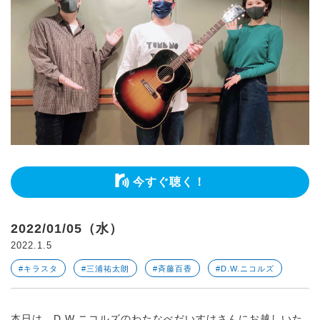
今すぐ聴く！
2022/01/05（水）
2022.1.5
#キラスタ
#三浦祐太朗
#斉藤百香
#D.W.ニコルズ
本日は、D.W.ニコルズのわたなべだいすけさんにお越しいた