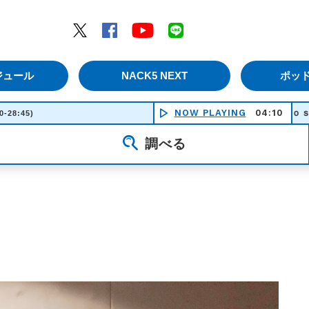
エムナックファイブ）
Twitter
Facebook
YouTube
LINE
ジュール
NACK5 NEXT
ポッ
NOW PLAYING
ｋａｌｅｉｄｏｓｃｏｐｅ -
04:10
0-28:45)
調べる