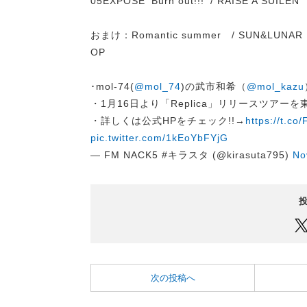
05EXPOSE 'Burn out!!!' / RAISE A SUI
おまけ：Romantic summer / SUN&LU
OP
･mol-74(
@mol_74
)の武市和希（
@mol_kazu
・1月16日より「Replica」リリースツアー
・詳しくは公式HPをチェック!!→
https://t.c
pic.twitter.com/1kEoYbFYjG
— FM NACK5 #キラスタ (@kirasuta795)
No
次の投稿へ