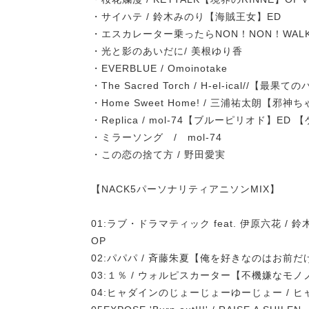
・サイハテ / 鈴木みのり【海賊王女】ED
・エスカレーター乗ったらNON！NON！WALK
・光と影のあいだに/ 美根ゆり香
・EVERBLUE / Omoinotake
・The Sacred Torch / H-el-ical//【最
・Home Sweet Home! / 三浦祐太朗【邪
・Replica / mol-74【ブルーピリオド】ED
・ミラーソング / mol-74
・この恋の捨て方 / 野田愛実
【NACK5パーソナリティアニソンMIX】
01:ラブ・ドラマティック feat. 伊原六花
OP
02:パパパ / 斉藤朱夏【俺を好きなのはお前だ
03:１％ / ウォルピスカーター【不機嫌なモノ
04:ヒャダインのじょーじょーゆーじょー / 