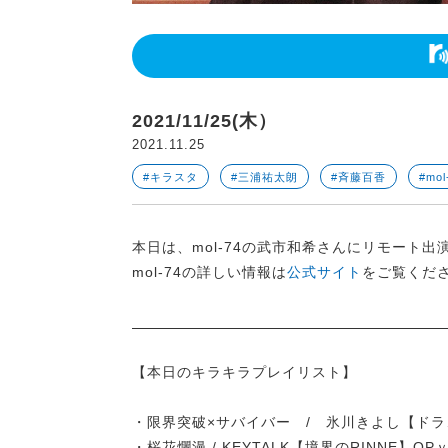
2021/11/25(木）
2021.11.25
#キラスタ
#三浦祐太朗
#斉藤百香
#mol
本日は、mol-74の武市和希さんにリモート
mol-74の詳しい情報は
公式サイト
をご覧くだ
【本日のキラキラプレイリスト】
・限界突破×サバイバー / 氷川きよし【ドラ
・桜花爛漫 / KEYTALK【境界のRINNE】OP