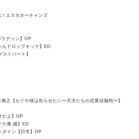
 / エスカネーチャンズ
果てのパラディン】OP
神ちゃんドロップキック】ED
 【ゲストパート】
 / 鈴木雅之【かぐや様は告らせたい〜天才たちの恋愛頭脳戦〜】
けかよ】OP
ノケ庵 續】ED
ヒャダイン【日常】OP