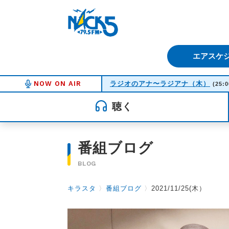
FM NACK5 79.5MHz（エフ
エアスケ
NOW ON AIR
ラジオのアナ〜ラジアナ（木）
(25:0
聴く
番組ブログ
BLOG
キラスタ
〉
番組ブログ
〉
2021/11/25(木）