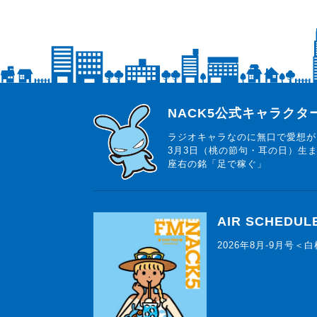
らじっと君
NACK5公式キャラク
ラジオキャラなのに無口で愛想が
3月3日（桃の節句・耳の日）生
座右の銘「足で稼ぐ」
AIR SCHEDUL
2026年8月-9月号＜