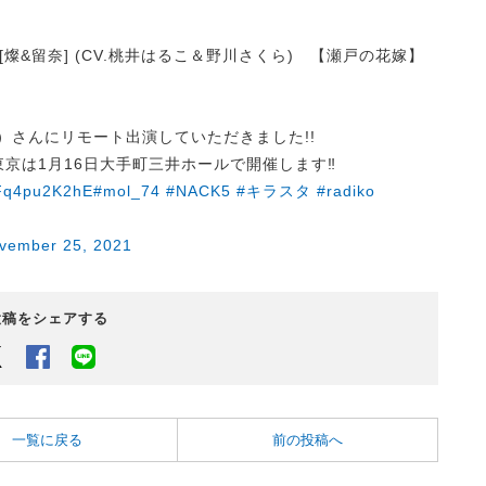
LEN
NAR [燦&留奈] (CV.桃井はるこ＆野川さくら) 【瀬戸の花嫁】
）さんにリモート出演していただきました!!
を東京は1月16日大手町三井ホールで開催します‼
o/Fq4pu2K2hE
#mol_74
#NACK5
#キラスタ
#radiko
vember 25, 2021
投稿をシェアする
Twitter
Facebook
LINEでシェアするボタン
一覧に戻る
前の投稿へ