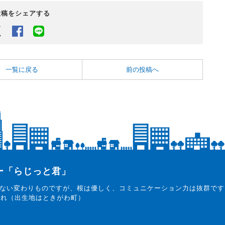
投稿をシェアする
Twitter
Facebook
LINEでシェアするボタン
一覧に戻る
前の投稿へ
ター「らじっと君」
ない変わりものですが、根は優しく、コミュニケーション力は抜群です
まれ（出生地はときがわ町）