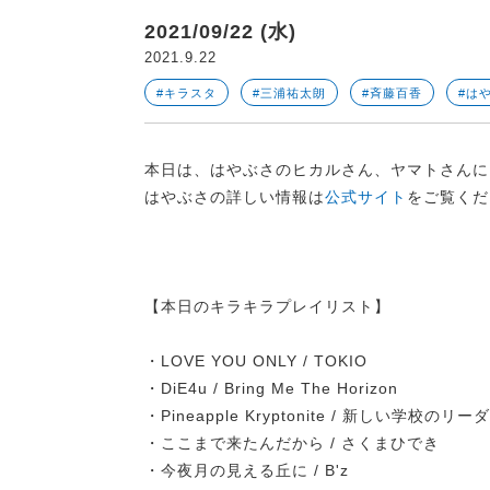
2021/09/22 (水)
2021.9.22
#キラスタ
#三浦祐太朗
#斉藤百香
#は
本日は、はやぶさのヒカルさん、ヤマトさんに
はやぶさの詳しい情報は
公式サイト
をご覧くだ
【本日のキラキラプレイリスト】
・LOVE YOU ONLY / TOKIO
・DiE4u / Bring Me The Horizon
・Pineapple Kryptonite / 新しい学校のリ
・ここまで来たんだから / さくまひでき
・今夜月の見える丘に / B'z