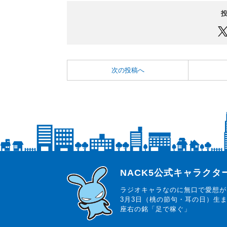
次の投稿へ
らじっと君
NACK5公式キャラク
ラジオキャラなのに無口で愛想が
3月3日（桃の節句・耳の日）生
座右の銘「足で稼ぐ」