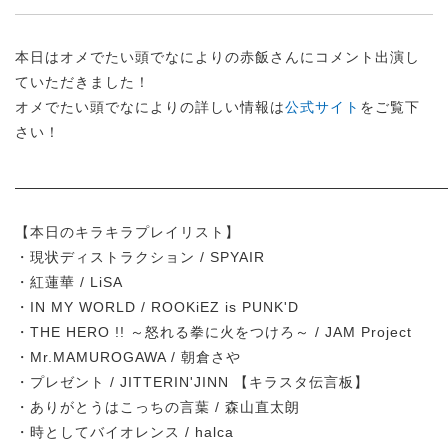
本日はオメでたい頭でなによりの赤飯さんにコメント出演し
ていただきました！
オメでたい頭でなによりの詳しい情報は
公式サイト
をご覧下
さい！
【本日のキラキラプレイリスト】
・現状ディストラクション / SPYAIR
・紅蓮華 / LiSA
・IN MY WORLD / ROOKiEZ is PUNK'D
・THE HERO !! ～怒れる拳に火をつけろ～ / JAM Project
・Mr.MAMUROGAWA / 朝倉さや
・プレゼント / JITTERIN'JINN 【キラスタ伝言板】
・ありがとうはこっちの言葉 / 森山直太朗
・時としてバイオレンス / halca