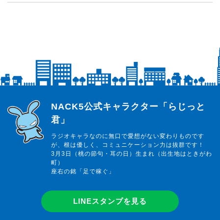
らじっと君
NACK5公式キャラクター「らじっと
君」
ラジオキャラなのに無口で愛想がない変わりものです
が、根は優しく、コミュニケーション力は抜群です！
3月3日（桃の節句・耳の日）生まれ（出生地はときがわ
町）
座右の銘「足で稼ぐ」
LINEスタンプを見る