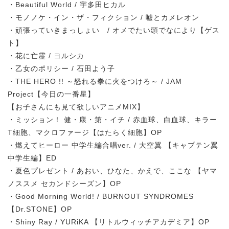
・Beautiful World / 宇多田ヒカル
・モノノケ・イン・ザ・フィクション / 嘘とカメレオン
・頑張っていきまっしょい / オメでたい頭でなにより【ゲス
ト】
・花に亡霊 / ヨルシカ
・乙女のポリシー / 石田よう子
・THE HERO !! ～怒れる拳に火をつけろ～ / JAM
Project【今日の一番星】
【お子さんにも見て欲しいアニメMIX】
・ミッション！ 健・康・第・イチ / 赤血球、白血球、キラー
T細胞、マクロファージ【はたらく細胞】OP
・燃えてヒーロー 中学生編合唱ver. / 大空翼 【キャプテン翼
中学生編】ED
・夏色プレゼント / あおい、ひなた、かえで、ここな 【ヤマ
ノススメ セカンドシーズン】OP
・Good Morning World! / BURNOUT SYNDROMES
【Dr.STONE】OP
・Shiny Ray / YURiKA 【リトルウィッチアカデミア】OP