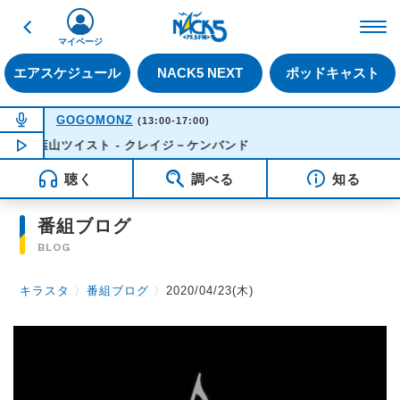
戻る
FM NACK5 79.5MHz（
マイページ
エアスケジュール
NACK5 NEXT
ポッドキャスト
NOW ON AIR
GOGOMONZ
(13:00-17:00)
葉山ツイスト - クレイジ－ケンバンド
NOW PLAYING
15:17
聴く
調べる
知る
番組ブログ
BLOG
キラスタ
〉
番組ブログ
〉
2020/04/23(木)