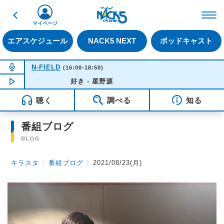
戻る
FM NACK5 79.5MHz（
マイページ
エアスケジュール
NACK5 NEXT
ポッドキャスト
NOW ON AIR
N-FIELD
(16:00-18:50)
NOW PLAYING
好き - 星野源
15:48
聴く
調べる
知る
番組ブログ
BLOG
キラスタ
〉
番組ブログ
〉
2021/08/23(月)