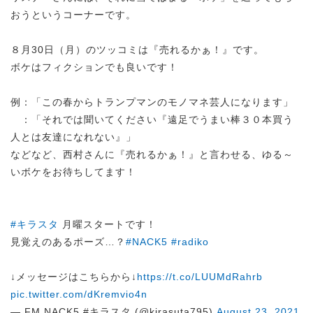
おうというコーナーです。
８月30日（月）のツッコミは『売れるかぁ！』です。
ボケはフィクションでも良いです！
例：「この春からトランプマンのモノマネ芸人になります」
：「それでは聞いてください『遠足でうまい棒３０本買う
人とは友達になれない』」
などなど、西村さんに『売れるかぁ！』と言わせる、ゆる～
いボケをお待ちしてます！
#キラスタ
月曜スタートです！
見覚えのあるポーズ…？
#NACK5
#radiko
↓メッセージはこちらから↓
https://t.co/LUUMdRahrb
pic.twitter.com/dKremvio4n
— FM NACK5 #キラスタ (@kirasuta795)
August 23, 2021