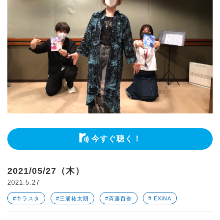
今すぐ聴く！
2021/05/27（木）
2021.5.27
#キラスタ
#三浦祐太朗
#斉藤百香
# EXiNA