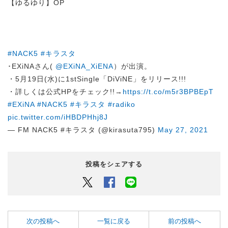
【ゆるゆり】OP
#NACK5
#キラスタ
･EXiNAさん(
@EXiNA_XiENA
）が出演。
・5月19日(水)に1stSingle「DiViNE」をリリース!!!
・詳しくは公式HPをチェック!!→
https://t.co/m5r3BPBEpT
#EXiNA
#NACK5
#キラスタ
#radiko
pic.twitter.com/iHBDPHhj8J
— FM NACK5 #キラスタ (@kirasuta795)
May 27, 2021
投稿をシェアする
Twitter
Facebook
LINEでシェアするボタン
次の投稿へ
一覧に戻る
前の投稿へ