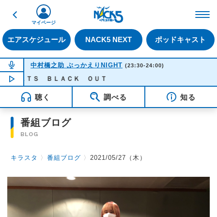
戻る
FM NACK5 79.5MHz（
マイページ
エアスケジュール
NACK5 NEXT
ポッドキャスト
NOW ON AIR
中村橋之助 ぶっかえりNIGHT
(23:30-24:00)
ＧＯＡＴＳ ＢＬＡＣＫ ＯＵＴ
NOW PLAYING
23:24
聴く
調べる
知る
番組ブログ
BLOG
キラスタ
〉
番組ブログ
〉
2021/05/27（木）