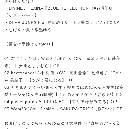
舞い降りた!】ED
・DiViNE / EXiNA【BLUE REFLECTION RAY/澪】OP
【ゲストパート】
・DEAR JUNKS feat.岸田教団&THE明星ロケッツ / EXiNA
・むげんの夏 / 常盤ゆう
【百合の季節ですねMIX】
01:君に会えた日 / 安達としまむら（CV：鬼頭明里と伊藤美
来）【 安達としまむら】OP
02:hectopascal / 小糸 侑（CV：高田憂希）七海燈子（CV：
寿 美菜子）【やがて君になる】ED
03:ときめき☆​くらいまっくす / 鴨居つばめ(CV:沼倉愛美)&高
梨ミーシャ(CV:白石晴香)【うちのメイドがウザすぎる!】ED
04:pastel pure / ALI PROJECT【マリア様がみてる】OP
05:Won(*3*)Chu KissMe! / SAKURA*TRICK【桜Trick】OP
おまけ：ゆりゆららららゆるゆり大事件 / 七森中☆ごらく部