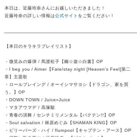
本日は、近藤玲奈さんにお越しいただきました！
近藤玲奈の詳しい情報は
公式サイト
をご覧ください！
【本日のキラキラプレイリスト】
・微笑みの爆弾 / 馬渡松子【幽☆遊☆白書】OP
・I beg you / Aimer【Fate/stay night [Heaven's Feel]第二
章】主題歌
・ロールプレイング / オーイシマサヨシ【ドラゴン、家を買
う。】OP
・DOWN TOWN / Juice=Juice
・マタアウマデ / 高塚駿
・青春の演舞 / センチミリメンタル【バクテン!!】OP
・Soul salvation / 林原めぐみ【SHAMAN KING】OP
・ビリーバーズ・ハイ / flumpool【キャプテン・アース】OP