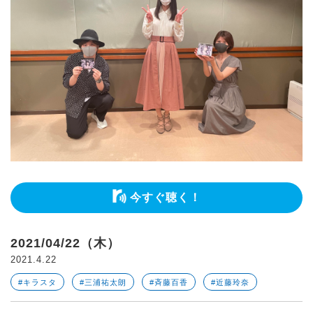
今すぐ聴く！
2021/04/22（木）
2021.4.22
#キラスタ
#三浦祐太朗
#斉藤百香
#近藤玲奈