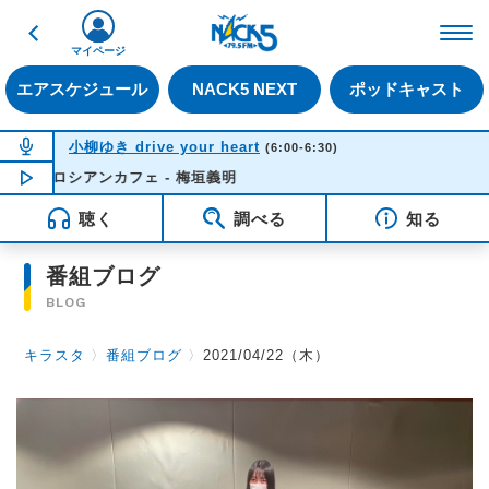
戻る
FM NACK5 79.5MHz（
マイページ
エアスケジュール
NACK5 NEXT
ポッドキャスト
NOW ON AIR
小柳ゆき drive your heart
(6:00-6:30)
恋のロシアンカフェ - 梅垣義明
NOW PLAYING
05:42
聴く
調べる
知る
番組ブログ
BLOG
キラスタ
〉
番組ブログ
〉
2021/04/22（木）