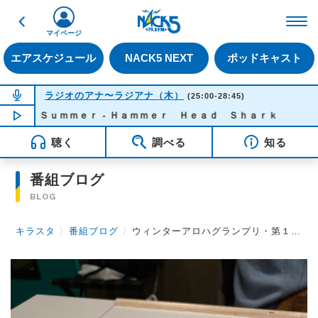
戻る
FM NACK5 79.5MHz（
マイページ
エアスケジュール
NACK5 NEXT
ポッドキャスト
NOW ON AIR
ラジオのアナ〜ラジアナ（木）
(25:00-28:45)
ｄ Ｓｕｍｍｅｒ - Ｈａｍｍｅｒ Ｈｅａｄ Ｓｈａｒｋ
NOW PLAYING
02:01
聴く
調べる
知る
番組ブログ
BLOG
キラスタ
〉
番組ブログ
〉
ウィンターアロハグランプリ・第１レース(三浦祐太朗)