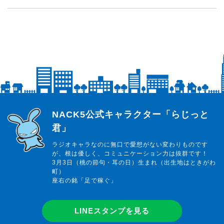
らじっと君
NACK5公式キャラクター「らじっと
君」
ラジオキャラなのに無口で愛想がない変わりものです
が、根は優しく、コミュニケーション力は抜群です！
3月3日（桃の節句・耳の日）生まれ（出生地はときがわ
町）
座右の銘「足で稼ぐ」
LINEスタンプを見る