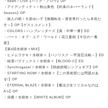
・dawn / LiSA【バック・アロウ】OP
・アイデンティティ / 秋山黄色 【約束のネバーランド】
Season2 OP
・旅人の唄 / 大原ゆい子【無職転生～異世界行ったら本気だ
す～】OP【ゲストコメント】
・COLORS / ハンブレッダーズ【真・中華一番】ED
・パート・オブ・ユア・ワールド / 花江夏樹【今日の一番
星】
【第4回水樹奈々MIX】
・ヒメムラサキ / 水樹奈々【バジリスク ～甲賀忍法帖～】ED
・純潔パラドックス / 水樹奈々【BLOOD-C】ED
・Synchrogazer / 水樹奈々【戦姫絶唱シンフォギア】OP
・STARTING NOW! / 水樹奈々【この美術部には問題があ
る!】OP
・ETERNAL BLAZE / 水樹奈々【魔法少女リリカルなのは
A's】OP
・深愛 / 水樹奈々【WHITE ALBUM】OP