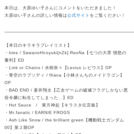
本日は、大原ゆい子さんにコメントをいただきました！
大原ゆい子さんの詳しい情報は
公式サイト
をご覧ください！
【本日のキラキラプレイリスト】
・time / SawanoHiroyuki[nZk]:ReoNa【七つの大罪 憤怒の
審判】ED
・Link or Chains / 水樹奈々【Levius レビウス】OP
・青空のラプソディ / fhána【小林さんちのメイドラゴン】
OP
・BAD END / 蒼井翔太【乙女ゲームの破滅フラグしかない悪
役令嬢に転生してしまった…】ED
・Hot Sauce / 東方神起【キラスタ伝言板】
・Mr.fanatic / EARNIE FROGS
・Ash Like Snow / the brilliant green【機動戦士ガンダム
00】第２期OP