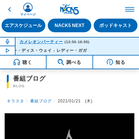
戻る
FM NACK5 79.5MHz（
マイページ
エアスケジュール
NACK5 NEXT
ポッドキャスト
NOW ON AIR
カメレオンパーティー
(12:55-16:55)
ボーン・ディス・ウェイ - レディー・ガガ
NOW PLAYING
14:41
聴く
調べる
知る
番組ブログ
BLOG
キラスタ
〉
番組ブログ
〉
2021/01/21 (木)