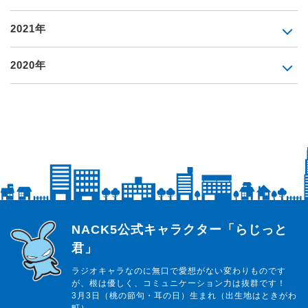
2021年
2020年
らじっと君
NACK5公式キャラクター「らじっと
君」
ラジオキャラなのに無口で愛想がない変わりものです
が、根は優しく、コミュニケーション力は抜群です！
3月3日（桃の節句・耳の日）生まれ（出生地はときがわ
町）