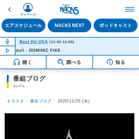
戻る
FM NACK5 79.5MHz（
マイページ
エアスケジュール
NACK5 NEXT
ポッドキャスト
NOW ON AIR
Best Hit USA
(12:00-12:55)
Babydoll - DOMINIC FIKE
NOW PLAYING
12:01
聴く
調べる
知る
番組ブログ
BLOG
キラスタ
〉
番組ブログ
〉
2020/11/25 (水)