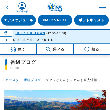
戻る
FM NACK5 79.5MHz（
マイページ
エアスケジュール
NACK5 NEXT
ポッドキャスト
NOW ON AIR
HITS! THE TOWN
(12:55-16:00)
ＧＯＯＤ ＢＹＥ ＡＰＲＩＬ
NOW PLAYING
13:55
聴く
調べる
知る
番組ブログ
BLOG
キラスタ
〉
番組ブログ
〉
ググッとぐんま～ぐんま観光情報～ 第6回