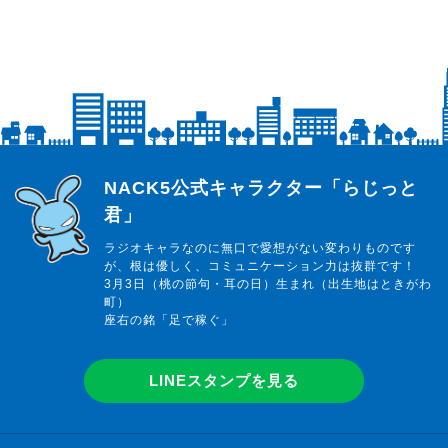
らじっと君
NACK5公式キャラクター「らじっと
君」
ラジオキャラなのに無口で愛想がない変わりものです
が、根は優しく、コミュニケーション力は抜群です！
3月3日（桃の節句・耳の日）生まれ（出生地はときがわ
町）
座右の銘「足で稼ぐ」
LINEスタンプを見る