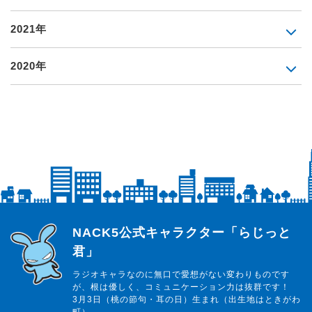
2021年
2020年
らじっと君
NACK5公式キャラクター「らじっと
君」
ラジオキャラなのに無口で愛想がない変わりものです
が、根は優しく、コミュニケーション力は抜群です！
3月3日（桃の節句・耳の日）生まれ（出生地はときがわ
町）