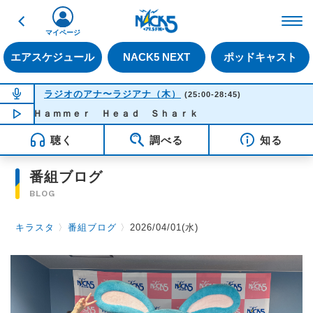
戻る
FM NACK5 79.5MHz（
マイページ
エアスケジュール
NACK5 NEXT
ポッドキャスト
NOW ON AIR
ラジオのアナ〜ラジアナ（木）
(25:00-28:45)
 - Ｈａｍｍｅｒ Ｈｅａｄ Ｓｈａｒｋ
NOW PLAYING
02:01
聴く
調べる
知る
番組ブログ
BLOG
キラスタ
〉
番組ブログ
〉
2026/04/01(水)