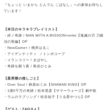
『ちょっと いまから とんでん こばなし』への参加お待ちし
ています！
【本日のキラキラプレイリスト】
・絆ノ奇跡 / MAN WITH A MISSION×milet【鬼滅の刃 刀鍛
冶の里編】OP
・NewGame+ / 桃井はるこ
・アイデンティティ / トンボコープ
・メランコリー / きばやし
・奇跡を願う夜 / 島谷ひとみ
【星界隈の推しごと】
・Over Soul / 林原めぐみ【SHAMAN KING】OP
・1億5千万の奇跡 / 松本晃彦【サマーウォーズ】劇中歌
・ラムのラブソング / 松谷祐子【うる星やつら】OP
【ゲスト：ZAQさん】