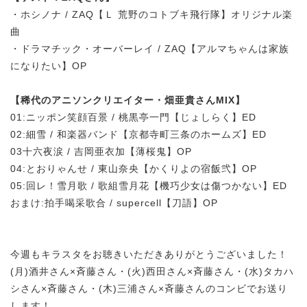
・ホシノナ / ZAQ【Ｌ 荒野のコトブキ飛行隊】オリジナル楽
曲
・ドラマチック・オーバーレイ / ZAQ【アルマちゃんは家族
になりたい】OP
【稀代のアニソンクリエイター・畑亜貴さんMIX】
01:ニッポン笑顔百景 / 桃黒亭一門【じょしらく】ED
02:細雪 / 和楽器バンド【京都寺町三条のホームズ】ED
03十六夜涙 / 吉岡亜衣加【薄桜鬼】OP
04:とおりゃんせ / 東山奈央【かくりよの宿飯弐】OP
05:回レ！雪月歌 / 歌組雪月花【機巧少女は傷つかない】ED
おまけ:拍手喝采歌合 / supercell【刀語】OP
今週もキラスタをお聴きいただきありがとうございました！
(月)酒井さん×斉藤さん・(火)西田さん×斉藤さん・(水)タカハ
シさん×斉藤さん・(木)三浦さん×斉藤さんのコンビでお送り
します！