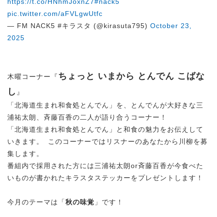
https://t.co/HNhmJoxnZ7
#nack5
pic.twitter.com/aFVLgwUtfc
— FM NACK5 #キラスタ (@kirasuta795)
October 23,
2025
ちょっと いまから とんでん こばな
木曜コーナー『
し
』
「北海道生まれ和食処とんでん」を、とんでんが大好きな三
浦祐太朗、斉藤百香の二人が語り合うコーナー！
「北海道生まれ和食処とんでん」と和食の魅力をお伝えして
いきます。 このコーナーではリスナーのあなたから川柳を募
集します。
番組内で採用された方には三浦祐太朗or斉藤百香が今食べた
いものが書かれたキラスタステッカーをプレゼントします！
今月のテーマは「
秋の味覚
」です！