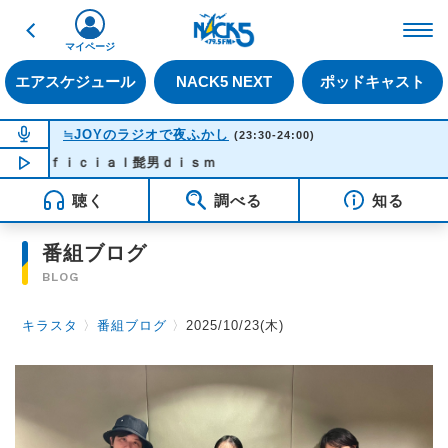
戻る
FM NACK5 79.5MHz（
マイページ
エアスケジュール
NACK5 NEXT
ポッドキャスト
NOW ON AIR
≒JOYのラジオで夜ふかし
(23:30-24:00)
 Ｏｆｆｉｃｉａｌ髭男ｄｉｓｍ
NOW PLAYING
23:31
聴く
調べる
知る
番組ブログ
BLOG
キラスタ
〉
番組ブログ
〉
2025/10/23(木)