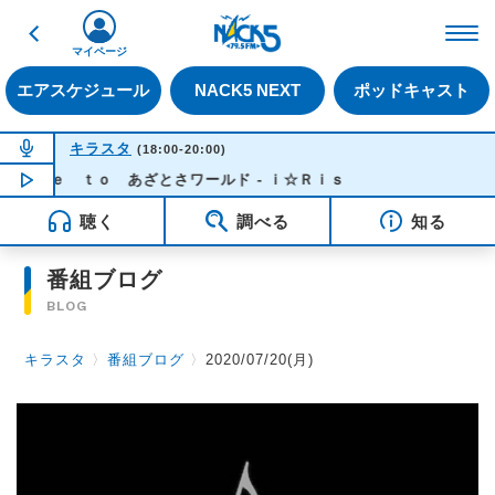
戻る
FM NACK5 79.5MHz（
マイページ
エアスケジュール
NACK5 NEXT
ポッドキャスト
NOW ON AIR
キラスタ
(18:00-20:00)
ｏｍｅ ｔｏ あざとさワールド - ｉ☆Ｒｉｓ
NOW PLAYING
18:00
聴く
調べる
知る
番組ブログ
BLOG
キラスタ
〉
番組ブログ
〉
2020/07/20(月)