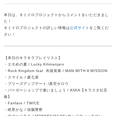
本日は、キミイロプロジェクトからコメントをいただきまし
た！
キミイロプロジェクトの詳しい情報は
公式サイト
をご覧くだ
さい！
【本日のキラキラプレイリスト】
・エモめの夏 / Lucky Kilimanjaro
・Rock Kingdom feat. 布袋寅泰 / MAN WITH A MISSION
・スマイル / 森七菜
・プリーズアップデート /真空ホロウ
・バーガーショップで逢いましょう / ASKA【キラスタ伝言
板】
・Fanfare / TWICE
・絶景かな / 頭脳警察
・ウマーベラス / MONKEY MAJIK×サンドウィッチマン