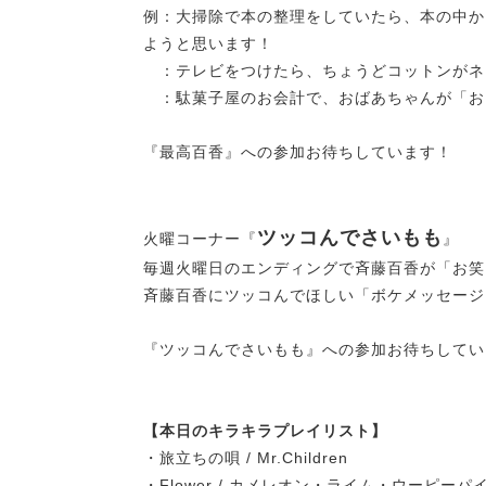
例：大掃除で本の整理をしていたら、本の中か
ようと思います！
：テレビをつけたら、ちょうどコットンがネ
：駄菓子屋のお会計で、おばあちゃんが「お
『最高百香』への参加お待ちしています
ツッコんでさいもも
火曜コーナー『
』
毎週火曜日のエンディングで斉藤百香が「お
斉藤百香にツッコんでほしい「ボケメッセー
『ツッコんでさいもも』への参加お待ちし
【本日のキラキラプレイリスト】
・旅立ちの唄 / Mr.Children
・Flower / カメレオン・ライム・ウーピーパ