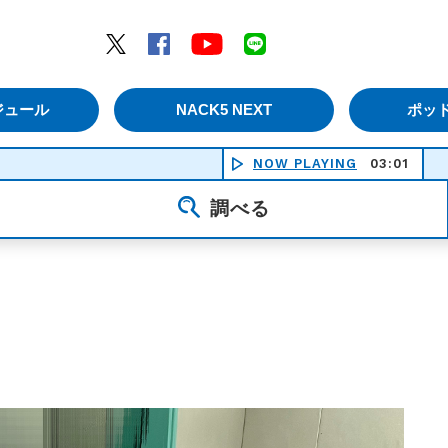
エムナックファイブ）
Twitter
Facebook
YouTube
LINE
ジュール
NACK5 NEXT
ポッ
NOW PLAYING
03:01
灯（生
調べる