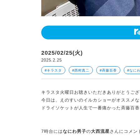
2025/02/25(火)
2025.2.25
#キラスタ
#西村真二
#斉藤百香
#なに
キラスタ火曜日お聴きいただきありがとうご
今日は、えのすいのイルカショーがオススメ
ドライソケットが人生で一番痛かった斉藤百香
7時台には
なにわ男子
の
大西流星
さんにコメン