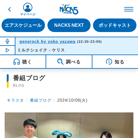
戻る
FM NACK5 79.5MHz（
マイページ
エアスケジュール
NACK5 NEXT
ポッドキャスト
NOW ON AIR
generock by yoko yazawa
(22:30-23:00)
ミルクシェイク - ケリス
NOW PLAYING
22:42
聴く
調べる
知る
番組ブログ
BLOG
キラスタ
〉
番組ブログ
〉
2024/10/08(火)