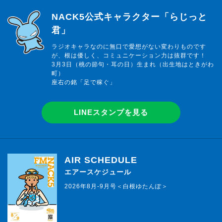
らじっと君
NACK5公式キャラクター「らじっと
君」
ラジオキャラなのに無口で愛想がない変わりものです
が、根は優しく、コミュニケーション力は抜群です！
3月3日（桃の節句・耳の日）生まれ（出生地はときがわ
町）
座右の銘「足で稼ぐ」
LINEスタンプを見る
AIR SCHEDULE
エアースケジュール
2026年8月-9月号＜白根ゆたんぽ＞