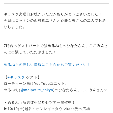
キラスタ火曜日お聴きいただきありがとうございました！
今日はコットンの西村真二さんと斉藤百香さんの二人でお送
りしました。
7時台のゲストパートでは
めるぷち
の
ひなた
さん、
ここみん
さ
んに出演していただきました！
めるぷちの詳しい情報はこちらからご覧ください！
【
#キラスタ
ゲスト】
ローティーン向けYouTubeユニット、
めるぷち(
@melpetite_tokyo
)のひなたさん、ここみんさん✨
・めるぷち新選抜生顔見せツアー開催中！
▶10/19(土)越谷イオンレイクタウンkaze光の広場