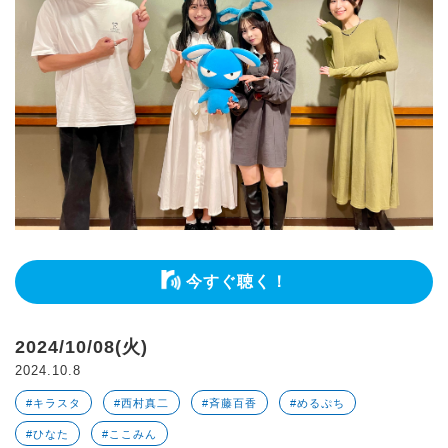
今すぐ聴く！
2024/10/08(火)
2024.10.8
#キラスタ
#西村真二
#斉藤百香
#めるぷち
#ひなた
#ここみん