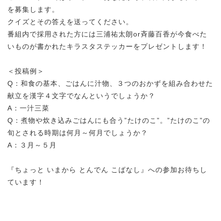
を募集します。
クイズとその答えを送ってください。
番組内で採用された方には三浦祐太朗or斉藤百香が今食べた
いものが書かれたキラスタステッカーをプレゼントします！
＜投稿例＞
Q：和食の基本、ごはんに汁物、３つのおかずを組み合わせた
献立を漢字４文字でなんというでしょうか？
A：一汁三菜
Q：煮物や炊き込みごはんにも合う”たけのこ”。”たけのこ”の
旬とされる時期は何月～何月でしょうか？
A：３月～５月
『ちょっと いまから とんでん こばなし』への参加お待ちし
ています！