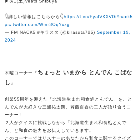
▶3/1(土)Veats Shibuya
👇詳しい情報はこちらから👇
https://t.co/FyalVKXVDi
#nack5
pic.twitter.com/Wmr3OqYxzg
— FM NACK5 #キラスタ (@kirasuta795)
September 19,
2024
ちょっと いまから とんでん こばな
木曜コーナー『
し
』
創業55周年を迎えた「北海道生まれ和食処とんでん」を、と
んでんが大好きな三浦祐太朗、斉藤百香の二人が語り合うコ
ーナー！
２人がクイズに挑戦しながら「北海道生まれ和食処とんで
ん」と和食の魅力をお伝えしていきます。
このコーナーではリスナーのあなたから和食に関するクイズ