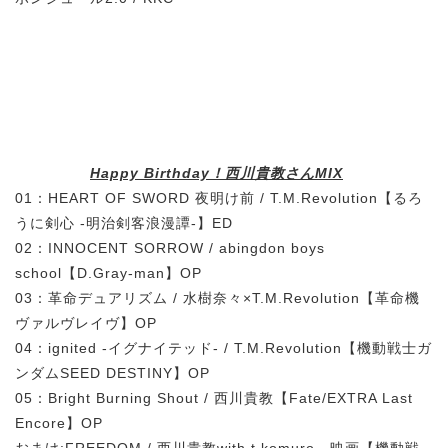
Happy Birthday！西川貴教さんMIX
01：HEART OF SWORD 夜明け前 / T.M.Revolution【るろ
うに剣心 -明治剣客浪漫譚-】ED
02：INNOCENT SORROW / abingdon boys
school【D.Gray-man】OP
03：革命デュアリズム / 水樹奈々×T.M.Revolution【革命機
ヴァルヴレイヴ】OP
04：ignited -イグナイテッド- / T.M.Revolution【機動戦士ガ
ンダムSEED DESTINY】OP
05：Bright Burning Shout / 西川貴教【Fate/EXTRA Last
Encore】OP
おまけ:FREEDOM / 西川貴教with t.komuro 映画【機動戦