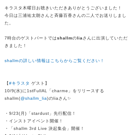
キラスタ木曜日お聴きいただきありがとうございました！
今日は三浦祐太朗さんと斉藤百香さんの二人でお送りしまし
た。
7時台のゲストパートでは
shallm
の
lia
さんに出演していただ
きました！
shallmの詳しい情報はこちらからご覧ください！
【
#キラスタ
ゲスト】
10/9(水)に1stFullAL「charme」をリリースする
shallm(
@shallm_lia
)のliaさん✨
・9/23(月)「stardust」先行配信！
・インストアイベント開催！
・「shallm 3rd Live 決起集会」開催！