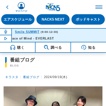
戻る
FM NACK5 79.5MHz（
マイページ
エアスケジュール
NACK5 NEXT
ポッドキャスト
NOW ON AIR
Smile SUMMIT
(9:00-12:30)
Peace of Mind - EVERLAST
NOW PLAYING
11:02
聴く
調べる
知る
番組ブログ
BLOG
キラスタ
〉
番組ブログ
〉
2024/09/19(木)