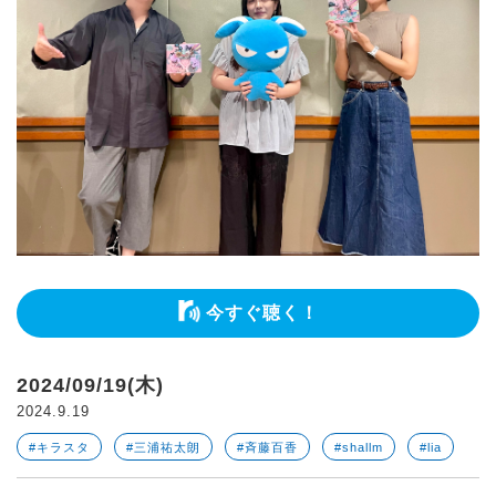
今すぐ聴く！
2024/09/19(木)
2024.9.19
#キラスタ
#三浦祐太朗
#斉藤百香
#shallm
#lia