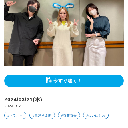
今すぐ聴く！
2024/03/21(木)
2024.3.21
#キラスタ
#三浦祐太朗
#斉藤百香
#ゆいにしお