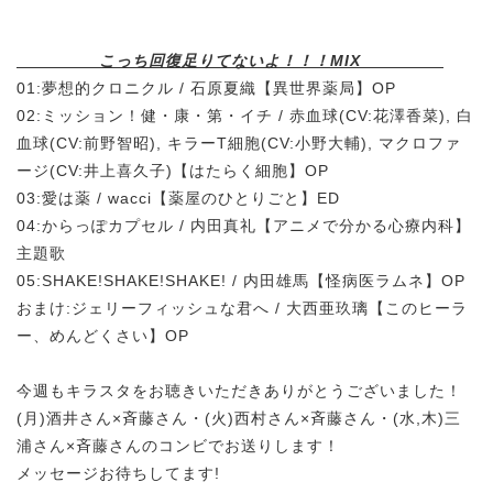
こっち回復足りてないよ！！！MIX
01:夢想的クロニクル / 石原夏織【異世界薬局】OP
02:ミッション！健・康・第・イチ / 赤血球(CV:花澤香菜), 白
血球(CV:前野智昭), キラーT細胞(CV:小野大輔), マクロファ
ージ(CV:井上喜久子)【はたらく細胞】OP
03:愛は薬 / wacci【薬屋のひとりごと】ED
04:からっぽカプセル / 内田真礼【アニメで分かる心療内科】
主題歌
05:SHAKE!SHAKE!SHAKE! / 内田雄馬【怪病医ラムネ】OP
おまけ:ジェリーフィッシュな君へ / 大西亜玖璃【このヒーラ
ー、めんどくさい】OP
今週もキラスタをお聴きいただきありがとうございました！
(月)酒井さん×斉藤さん・(火)西村さん×斉藤さん・(水,木)三
浦さん×斉藤さんのコンビでお送りします！
メッセージお待ちしてます!