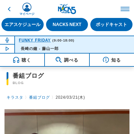
戻る
FM NACK5 79.5MHz（
マイページ
エアスケジュール
NACK5 NEXT
ポッドキャスト
NOW ON AIR
FUNKY FRIDAY
(9:00-18:00)
長崎の鐘 - 藤山一郎
NOW PLAYING
14:21
聴く
調べる
知る
番組ブログ
BLOG
キラスタ
〉
番組ブログ
〉
2024/03/21(木)