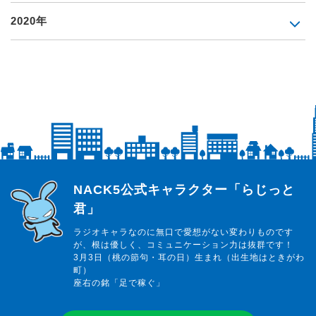
2020年
らじっと君
NACK5公式キャラクター「らじっと
君」
ラジオキャラなのに無口で愛想がない変わりものです
が、根は優しく、コミュニケーション力は抜群です！
3月3日（桃の節句・耳の日）生まれ（出生地はときがわ
町）
座右の銘「足で稼ぐ」