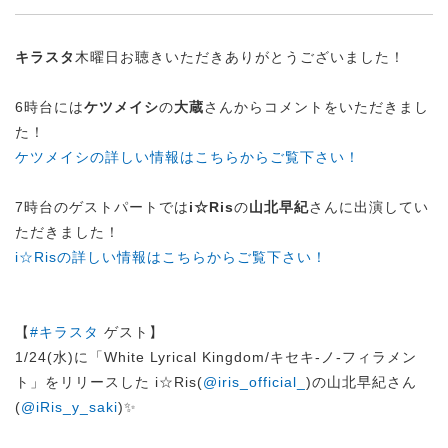
キラスタ
木曜日お聴きいただきありがとうございました！
6時台には
ケツメイシ
の
大蔵
さんからコメントをいただきまし
た！
ケツメイシの詳しい情報はこちらからご覧下さい！
7時台のゲストパートでは
i☆Ris
の
山北早紀
さんに出演してい
ただきました！
i☆Risの詳しい情報はこちらからご覧下さい！
【
#キラスタ
ゲスト】
1/24(水)に「White Lyrical Kingdom/キセキ-ノ-フィラメン
ト」をリリースした i☆Ris(
@iris_official_
)の山北早紀さん
(
@iRis_y_saki
)✨