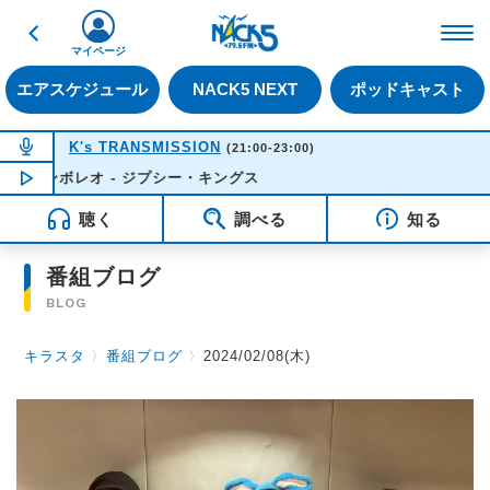
戻る
FM NACK5 79.5MHz（
マイページ
エアスケジュール
NACK5 NEXT
ポッドキャスト
NOW ON AIR
K's TRANSMISSION
(21:00-23:00)
バンボレオ - ジプシー・キングス
NOW PLAYING
21:55
聴く
調べる
知る
番組ブログ
BLOG
キラスタ
〉
番組ブログ
〉
2024/02/08(木)