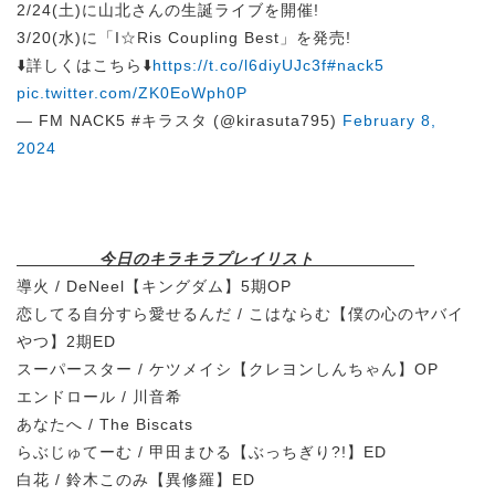
2/24(土)に山北さんの生誕ライブを開催!
3/20(水)に「I☆Ris Coupling Best」を発売!
⬇️詳しくはこちら⬇️
https://t.co/l6diyUJc3f
#nack5
pic.twitter.com/ZK0EoWph0P
— FM NACK5 #キラスタ (@kirasuta795)
February 8,
2024
今日のキラキラプレイリスト
導火 / DeNeel【キングダム】5期OP
恋してる自分すら愛せるんだ / こはならむ【僕の心のヤバイ
やつ】2期ED
スーパースター / ケツメイシ【クレヨンしんちゃん】OP
エンドロール / 川音希
あなたへ / The Biscats
らぶじゅてーむ / 甲田まひる【ぶっちぎり?!】ED
白花 / 鈴木このみ【異修羅】ED