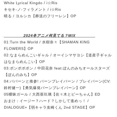
White Lyrical Kingdo / i☆Ris
キセキ-ノ-フィラメント / i☆Ris
晴る / ヨルシカ【葬送のフリーレン】OP
2024冬アニメ何見てる？MIX
01:Turn the World / 水樹奈々【SHAMAN KING
FLOWERS】OP
02:なまらめんこいギャル / オーイシマサヨシ【道産子ギャル
はなまらめんこい】OP
03:ポンポポポン / 中田花奈 feat.ぽんのみちオールスターズ
【ぽんのみち】OP
04:ババーンと推参! バーンブレイバーン / ブレイバーン(CV:
鈴村健一)【勇気爆発バーンブレイバーン】OP
05曖昧ガール / 大西亜玖璃【佐々木とピーちゃん】ED
おまけ：イージー？ハード？しかして進めっ！ /
DIALOGUE+【弱キャラ友崎くん 2nd STAGE】OP