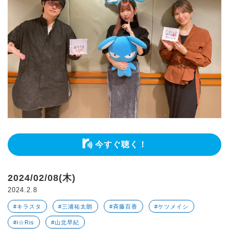
今すぐ聴く！
2024/02/08(木)
2024.2.8
#キラスタ
#三浦祐太朗
#斉藤百香
#ケツメイシ
#i☆Ris
#山北早紀