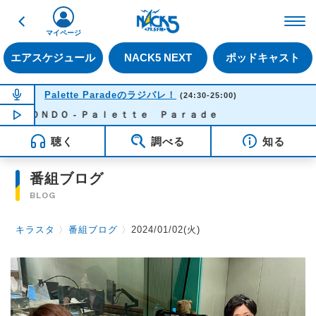
戻る
FM NACK5 79.5MHz（
マイページ
エアスケジュール
NACK5 NEXT
ポッドキャスト
NOW ON AIR
Palette Paradeのラジパレ！
(24:30-25:00)
ＯＮＤＯ - Ｐａｌｅｔｔｅ Ｐａｒａｄｅ
NOW PLAYING
00:53
聴く
調べる
知る
番組ブログ
BLOG
キラスタ
〉
番組ブログ
〉
2024/01/02(火)