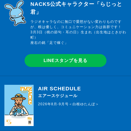
らじっと君
NACK5公式キャラクター「らじっと
君」
ラジオキャラなのに無口で愛想がない変わりものです
が、根は優しく、コミュニケーション力は抜群です！
3月3日（桃の節句・耳の日）生まれ（出生地はときがわ
町）
座右の銘「足で稼ぐ」
LINEスタンプを見る
AIR SCHEDULE
エアースケジュール
2026年8月-9月号＜白根ゆたんぽ＞