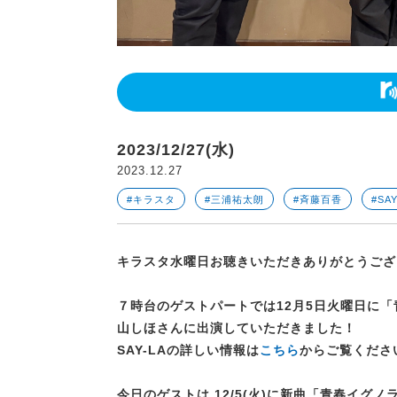
2023/12/27(水)
2023.12.27
#キラスタ
#三浦祐太朗
#斉藤百香
#SAY
キラスタ水曜日お聴きいただきありがとうござ
７時台のゲストパートでは12月5日火曜日に「
山しほ
さんに出演していただきました！
SAY-LAの詳しい情報は
こちら
からご覧くださ
今日のゲストは 12/5(火)に新曲「青春イグノ