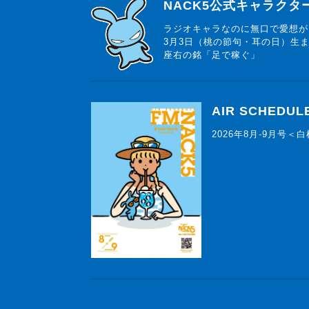
らじっと君
NACK5公式キャラク
ラジオキャラなのに無口で愛想が
3月3日（桃の節句・耳の日）生
座右の銘「足で稼ぐ」
AIR SCHEDUL
2026年8月-9月号＜