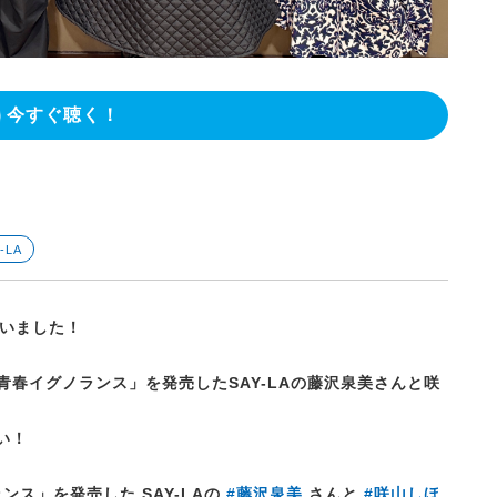
今すぐ聴く！
-LA
いました！
青春イグノランス」を発売したSAY-LAの藤沢泉美さんと咲
い！
ランス」を発売した SAY-LAの
#藤沢泉美
さんと
#咲山しほ