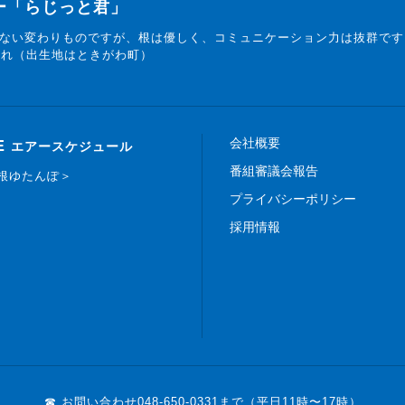
ター「らじっと君」
ない変わりものですが、根は優しく、コミュニケーション力は抜群です
まれ（出生地はときがわ町）
会社概要
E
エアースケジュール
番組審議会報告
白根ゆたんぽ＞
プライバシーポリシー
採用情報
☎ お問い合わせ
048-650-0331まで（平日11時〜17時）