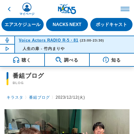
戻る
FM NACK5 79.5MHz（
マイページ
エアスケジュール
NACK5 NEXT
ポッドキャスト
NOW ON AIR
Voice Actors RADIO R-5・81
(23:00-23:30)
NOW PLAYING
人生の扉 - 竹内まりや
23:15
聴く
調べる
知る
番組ブログ
BLOG
キラスタ
〉
番組ブログ
〉
2023/12/12(火)