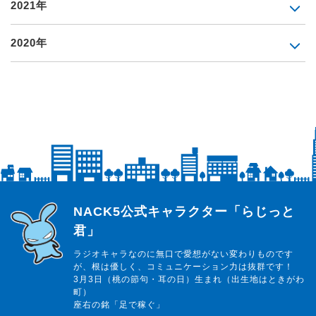
2021年
2020年
らじっと君
NACK5公式キャラクター「らじっと
君」
ラジオキャラなのに無口で愛想がない変わりものです
が、根は優しく、コミュニケーション力は抜群です！
3月3日（桃の節句・耳の日）生まれ（出生地はときがわ
町）
座右の銘「足で稼ぐ」