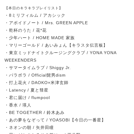
【本日のキラキラプレイリスト】
・8ミリフィルム / アカシック
・アボイドノート / Mrs. GREEN APPLE
・乾杯のうた / 花*花
・少年ハート / HOME MADE 家族
・マリーゴールド / あいみょん【キラスタ伝言板】
・東京ミッドナイトクルージングクラブ / YONA YONA
WEEKENDERS
・サマータイムラブ / Shiggy Jr.
・パラボラ / Official髭男dism
・打上花火 / DAOKO×米津玄師
・Latency / 夏と彗星
・君に届け / flumpool
・香水 / 瑛人
・BE TOGETHER / 鈴木あみ
・あの夢をなぞって / YOASOBI【今日の一番星】
・ネオンの朝 / 矢井田瞳