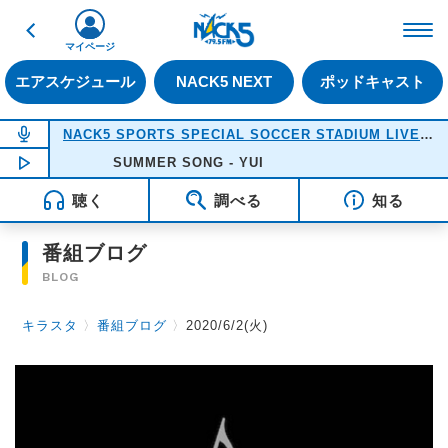
戻る
FM NACK5 79.5MHz（
マイページ
エアスケジュール
NACK5 NEXT
ポッドキャスト
NOW ON AIR
NACK5 SPORTS SPECIAL SOCCER STADIUM LIVE 2026
NOW PLAYING
SUMMER SONG - YUI
18:05
聴く
調べる
知る
番組ブログ
BLOG
キラスタ
〉
番組ブログ
〉
2020/6/2(火)