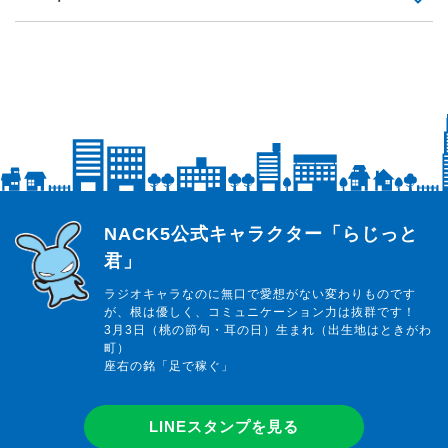
らじっと君
NACK5公式キャラクター「らじっと
君」
ラジオキャラなのに無口で愛想がない変わりものです
が、根は優しく、コミュニケーション力は抜群です！
3月3日（桃の節句・耳の日）生まれ（出生地はときがわ
町）
座右の銘「足で稼ぐ」
LINEスタンプを見る