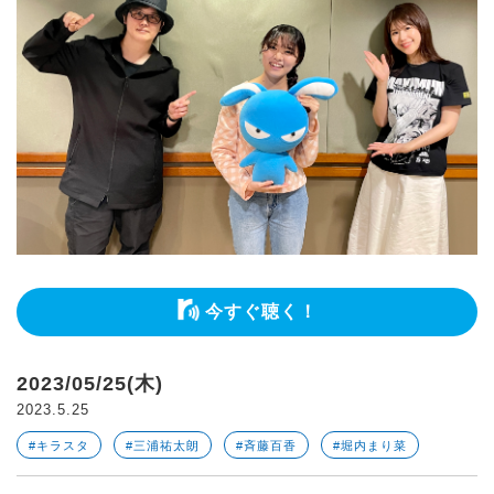
今すぐ聴く！
2023/05/25(木)
2023.5.25
#キラスタ
#三浦祐太朗
#斉藤百香
#堀内まり菜