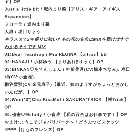
ヤ】OP
Just a little bit / 堀内まり菜
【アリス・ギア・アイギス
Expansion】
フローラ / 堀内まり菜
人狼 / 堀川りょう
キラスタで2年振りに咲いたあの花の名前はMIXを聴けばすぐ
わかるそうです MIX
01:Dear Teardrop / Mia REGINA 【citrus】ED
02:HANAJI / 小林ゆう 【まりあ†ほりっく】OP
03:BINKAN♡あてんしょん / 神前美月(CV:橋本ちなみ), 寿日
和(CV:小倉唯),
桐谷雪那(CV:金元寿子)【最近、妹のようすがちょっとおかし
いんだが。】OP
04:Won(*3*)Chu KissMe! / SAKURA*TRICK 【桜Trick】
OP
05:秘密♡Melody / 小倉唯 【私の百合はお仕事です！】OP
おまけ:
ようこそジャパリパークへ / どうぶつビスケッツ
×PPP
【けものフレンズ】OP