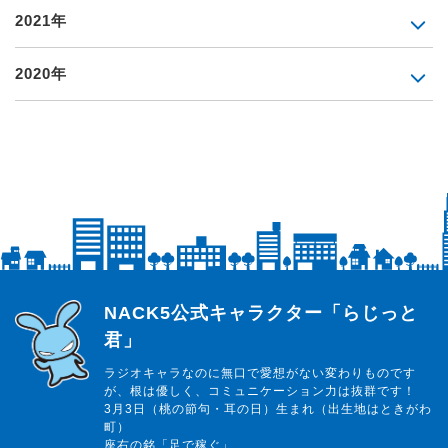
2021年
2020年
らじっと君
NACK5公式キャラクター「らじっと
君」
ラジオキャラなのに無口で愛想がない変わりものです
が、根は優しく、コミュニケーション力は抜群です！
3月3日（桃の節句・耳の日）生まれ（出生地はときがわ
町）
座右の銘「足で稼ぐ」