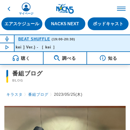
戻る
FM NACK5 79.5MHz（
マイページ
エアスケジュール
NACK5 NEXT
ポッドキャスト
NOW ON AIR
BEAT SHUFFLE
(19:00-20:30)
[ kei ] Ver.) - ［ kei ］
NOW PLAYING
19:10
聴く
調べる
知る
番組ブログ
BLOG
キラスタ
〉
番組ブログ
〉
2023/05/25(木)