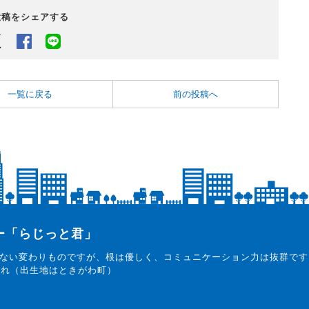
投稿をシェアする
Twitter
Facebook
LINEでシェアするボタン
一覧に戻る
前の投稿へ
ター「らじっと君」
ない変わりものですが、根は優しく、コミュニケーション力は抜群です
まれ（出生地はときがわ町）