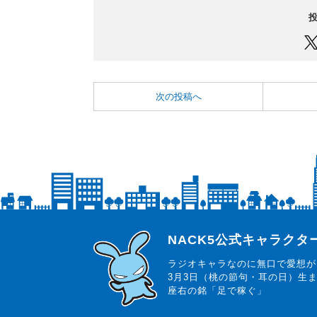
次の投稿へ
らじっと君
NACK5公式キャラク
ラジオキャラなのに無口で愛想が
3月3日（桃の節句・耳の日）生
座右の銘「足で稼ぐ」