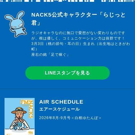
らじっと君
NACK5公式キャラクター「らじっと
君」
ラジオキャラなのに無口で愛想がない変わりものです
が、根は優しく、コミュニケーション力は抜群です！
3月3日（桃の節句・耳の日）生まれ（出生地はときがわ
町）
座右の銘「足で稼ぐ」
LINEスタンプを見る
AIR SCHEDULE
エアースケジュール
2026年8月-9月号＜白根ゆたんぽ＞