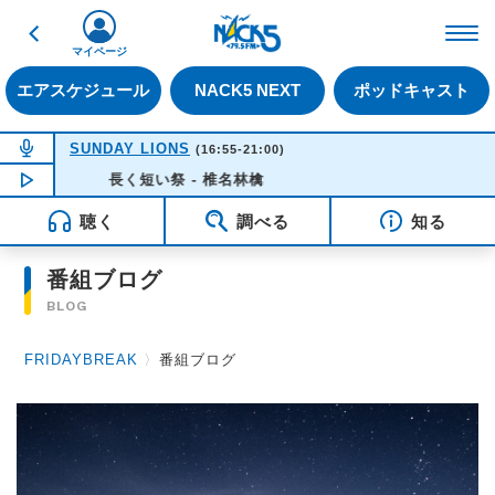
戻る
FM NACK5 79.5MHz（
マイページ
エアスケジュール
NACK5 NEXT
ポッドキャスト
NOW ON AIR
SUNDAY LIONS
(16:55-21:00)
NOW PLAYING
長く短い祭 - 椎名林檎
16:35
聴く
調べる
知る
番組ブログ
BLOG
FRIDAYBREAK
〉
番組ブログ