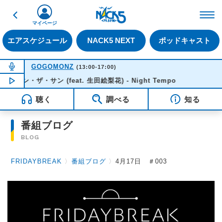
戻る
FM NACK5 79.5MHz（
マイページ
エアスケジュール
NACK5 NEXT
ポッドキャスト
NOW ON AIR
GOGOMONZ
(13:00-17:00)
ン・ザ・サン (feat. 生田絵梨花) - Night Tempo
NOW PLAYING
15:51
聴く
調べる
知る
番組ブログ
BLOG
FRIDAYBREAK
〉
番組ブログ
〉
4月17日 ＃003