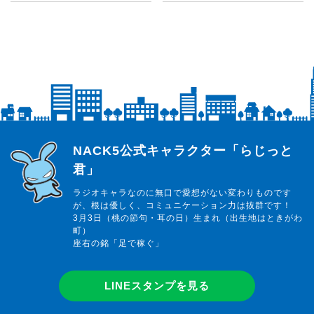
らじっと君
NACK5公式キャラクター「らじっと
君」
ラジオキャラなのに無口で愛想がない変わりものです
が、根は優しく、コミュニケーション力は抜群です！
3月3日（桃の節句・耳の日）生まれ（出生地はときがわ
町）
座右の銘「足で稼ぐ」
LINEスタンプを見る