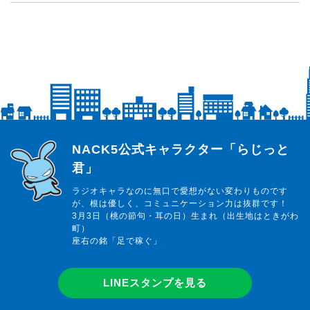
らじっと君
NACK5公式キャラクター「らじっと
君」
ラジオキャラなのに無口で愛想がない変わりものです
が、根は優しく、コミュニケーション力は抜群です！
3月3日（桃の節句・耳の日）生まれ（出生地はときがわ
町）
座右の銘「足で稼ぐ」
LINEスタンプを見る