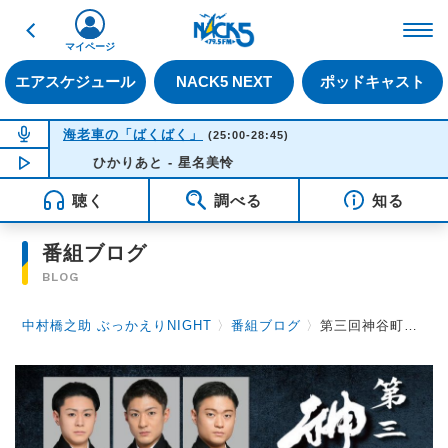
戻る
FM NACK5 79.5MHz（
マイページ
エアスケジュール
NACK5 NEXT
ポッドキャスト
NOW ON AIR
海老車の「ばくばく」
(25:00-28:45)
NOW PLAYING
ひかりあと - 星名美怜
02:34
聴く
調べる
知る
番組ブログ
BLOG
中村橋之助 ぶっかえりNIGHT
〉
番組ブログ
〉
第三回神谷町小歌舞伎の準備中に発生した絶体絶命のピンチとは