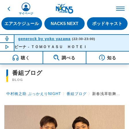
戻る
FM NACK5 79.5MHz（
マイページ
エアスケジュール
NACK5 NEXT
ポッドキャスト
NOW ON AIR
generock by yoko yazawa
(22:30-23:00)
バンビーナ - ＴＯＭＯＹＡＳＵ ＨＯＴＥＩ
NOW PLAYING
22:31
聴く
調べる
知る
番組ブログ
BLOG
中村橋之助 ぶっかえりNIGHT
〉
番組ブログ
〉
新春浅草歌舞伎スペシャル第４弾！中村玉太郎さんが登場！