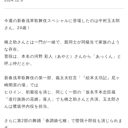
2024.12.8
今週の新春浅草歌舞伎スペシャルに登場したのは中村玉太郎
さん。24歳！
橋之助さんとは一門が一緒で、親同士が同級生で家族のよう
な存在。
普段は、本名の河野 彩人（あやと）さんから「あっくん」と
呼ぶ仲だとか。
新春浅草歌舞伎の第一部、義太夫狂言「『絵本太功記』尼ヶ
崎閑居の場」では
ヒロイン、初菊役を演じ、同じく一部の「仮名手本忠臣蔵
『道行旅路の花婿』落人」でも橋之助さんと共演。玉太郎さ
んは鷺坂伴内役を担当。
さらに第2部の舞踊「春調娘七種」で曽我十郎役も演じられま
す。