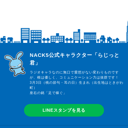
らじっと君
NACK5公式キャラクター「らじっと
君」
ラジオキャラなのに無口で愛想がない変わりものです
が、根は優しく、コミュニケーション力は抜群です！
3月3日（桃の節句・耳の日）生まれ（出生地はときがわ
町）
座右の銘「足で稼ぐ」
LINEスタンプを見る