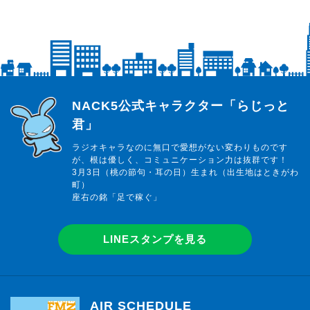
らじっと君
NACK5公式キャラクター「らじっと
君」
ラジオキャラなのに無口で愛想がない変わりものです
が、根は優しく、コミュニケーション力は抜群です！
3月3日（桃の節句・耳の日）生まれ（出生地はときがわ
町）
座右の銘「足で稼ぐ」
LINEスタンプを見る
AIR SCHEDULE