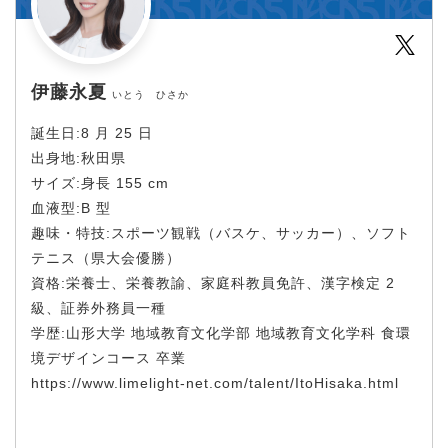
Twit
伊藤永夏
いとう ひさか
誕生日:8 月 25 日
出身地:秋田県
サイズ:身長 155 cm
血液型:B 型
趣味・特技:スポーツ観戦（バスケ、サッカー）、ソフト
テニス（県大会優勝）
資格:栄養士、栄養教諭、家庭科教員免許、漢字検定 2
級、証券外務員一種
学歴:山形大学 地域教育文化学部 地域教育文化学科 食環
境デザインコース 卒業
https://www.limelight-net.com/talent/ItoHisaka.html