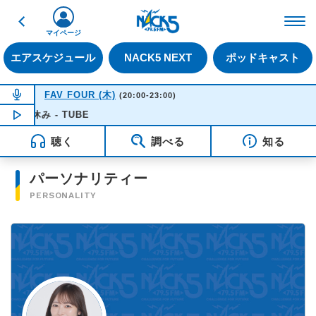
戻る
FM NACK5 79.5MHz（
マイページ
エアスケジュール
NACK5 NEXT
ポッドキャスト
NOW ON AIR
FAV FOUR (木)
(20:00-23:00)
あー夏休み - TUBE
NOW PLAYING
20:50
聴く
調べる
知る
パーソナリティー
PERSONALITY