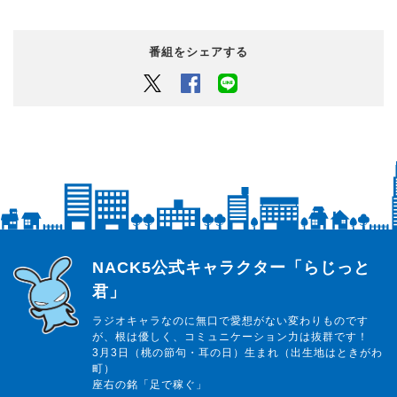
番組をシェアする
Twitter
Facebook
LINEでシェアするボタン
らじっと君
NACK5公式キャラクター「らじっと
君」
ラジオキャラなのに無口で愛想がない変わりものです
が、根は優しく、コミュニケーション力は抜群です！
3月3日（桃の節句・耳の日）生まれ（出生地はときがわ
町）
座右の銘「足で稼ぐ」