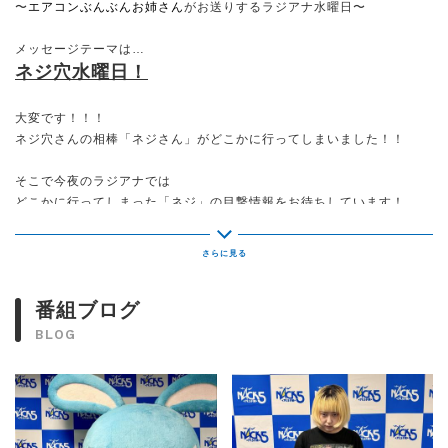
〜
エアコンぶんぶんお姉さん
がお送りするラジアナ水曜日〜
メッセージテーマは…
ネジ穴水曜日！
大変です！！！
ネジ穴さんの相棒「ネジさん」がどこかに行ってしまいました！！
そこで今夜のラジアナでは
どこかに行ってしまった「ネジ」の目撃情報をお待ちしています！
〜〜〜
©️このメッセージテーマは、
番組ブログ
先週お送りいただいた「次週への宿題募集」で
RN【
暗闇★のドジョウ一
】さんが送ってくれた
BLOG
『
美味しいパンを3つ選んで ネジ穴に持ってきてください。
』
というメッセージを元に作成されました。
【暗闇★のドジョウ一】さん、ありがとうございます！
〜〜〜