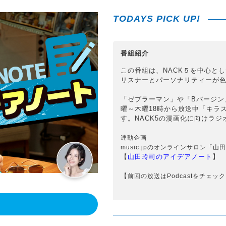
TODAYS PICK UP!
番組紹介
この番組は、NACK５を中心と
リスナーとパーソナリティーが
「ゼブラーマン」や「Bバージン
曜～木曜18時から放送中「キラ
す。NACK5の漫画化に向けラ
連動企画
music.jpのオンラインサロン
【
山田玲司のアイデアノート
】
【
前回の放送はPodcastをチェッ
！