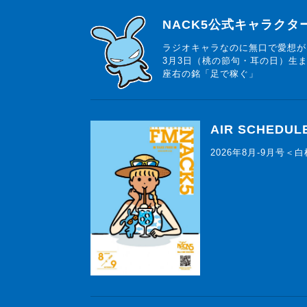
らじっと君
NACK5公式キャラク
ラジオキャラなのに無口で愛想が
3月3日（桃の節句・耳の日）生
座右の銘「足で稼ぐ」
AIR SCHEDUL
2026年8月-9月号＜