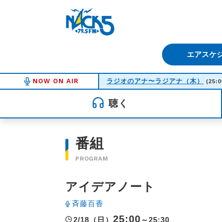
FM NACK5 79.5MHz（エフ
エアスケ
NOW ON AIR
ラジオのアナ〜ラジアナ（木）
(25:0
聴く
番組
PROGRAM
アイデアノート
斉藤百香
25:00
2/18（日）
～25:30