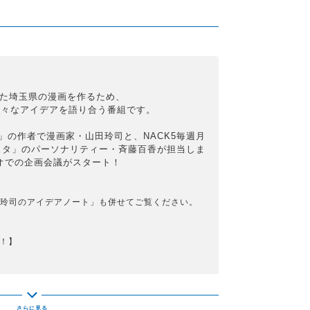
した埼玉県の漫画を作るため、
色々なアイデアを語り合う番組です。
」の作者で漫画家・山田玲司と、NACK5毎週月
スタ」のパーソナリティー・斉藤百香が担当しま
ジオでの企画会議がスタート！
「山田玲司のアイデアノート」も併せてご覧ください。
ク！】