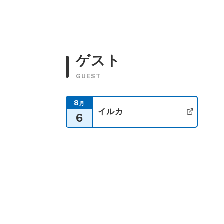
ゲスト
GUEST
8
月
イルカ
6
公式サ