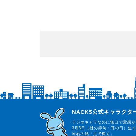
らじっと君
NACK5公式キャラク
ラジオキャラなのに無口で愛想が
3月3日（桃の節句・耳の日）生
座右の銘「足で稼ぐ」