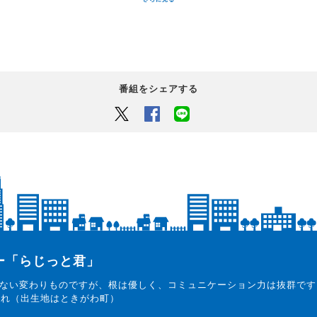
番組をシェアする
Twitter
Facebook
LINEでシェアするボタン
ター「らじっと君」
ない変わりものですが、根は優しく、コミュニケーション力は抜群です
まれ（出生地はときがわ町）