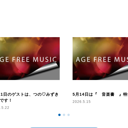
きます。
番組の〆は『 今週のコラム〜
富澤一誠の音楽に対する理念や
そして生き方や社会問題までを
番組では、あなたの感想や、い
富澤一誠に対する質問など、ど
そして、富澤一誠の音楽評論家
『 富澤一誠 私の青春四小節～
富澤一誠が青春時代に聴き込ん
組と、
全曲解説付きの歌詞本、富澤一誠
す。
21日のゲストは、つの♡みずき
5月14日は『 音楽書 』特
また、時代を彩った歌謡曲の名曲
です！
2026.5.15
富澤一誠監修『 大人の歌謡曲
.5.22
どちらも、NACK5の通販サイト
詳しくは、『 NACK5お取り寄
ma.com/
までお願いします。