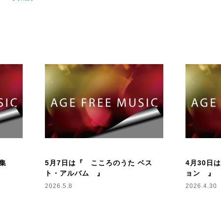
俺が言う〜 』
志、音楽史の知られざるエピソード
ジャーナリスティックに熱く語ります。
い曲いいアーティストを募集しています。
んどんお送りください！
活動５０周年を記念したＣＤ
音楽を熱く語る！ 』が発売されました。
だ「青春歌謡」と「フォークソング」のＣＤ２枚
の半世紀を綴った本2冊がセットになっていま
集
5月7日は『 こころのうた ベス
4月30日
を90曲収録した5枚組CDボックス
ト・アルバム 』
ョン 』
 』も好評発売中です。
2026.5.8
2026.4.30
『 trima 』でお買い求めいただけます。
せマート trima 』
https://www.tri-