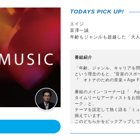
TODAYS PICK UP!
エイジ
富澤一誠
年齢もジャンルも超越した「大
番組紹介
「年齢、ジャンル、キャリアを
という理念のもと、“音楽のスポ
『 オトナのための音楽＝Age F
番組のメイン･コーナーは『 Age F
タイムリーなアーティストをお
ーク」と、
テーマを設定して熱く語る「ミュ
揃えています。
このどちらかをピックアップし
！
不定期でお送りする『 Music C
ミュージック・シーンに起こっ