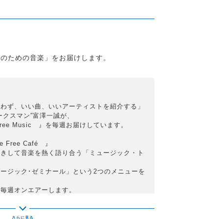
人のための音楽」をお届けします。
問わず、いい曲、いいアーティストを紹介する」
ークスマン”富澤一誠が、
ree Music 』を毎週お届けしています。
ree Café 』
招きして音楽を熱く語り合う「ミュージック・ト
ージック･ゼミナール」という2つのメニューを
て毎週オンエアーします。
apture 』では、
ている出来事をいち早くキャッチして紹介してい