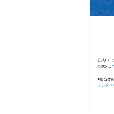
公式HP
公式Xは
■担当番
キングサ