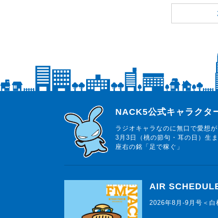
らじっと君
NACK5公式キャラク
ラジオキャラなのに無口で愛想が
3月3日（桃の節句・耳の日）生
座右の銘「足で稼ぐ」
AIR SCHEDUL
2026年8月-9月号＜