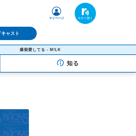
マイページ
ドキャスト
爆裂愛してる - M!LK
知る