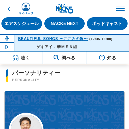
戻る
FM NACK5 79.5MHz（
マイページ
エアスケジュール
NACK5 NEXT
ポッドキャスト
NOW ON AIR
BEAUTIFUL SONGS 〜こころの歌〜
(12:45-13:00)
NOW PLAYING
ゲキアイ - 華ＭＥＮ組
12:50
聴く
調べる
知る
パーソナリティー
PERSONALITY