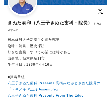
Twit
きぬた泰和（八王子きぬた歯科・院長）
きぬた
やすかず
日本歯科大学新潟生命歯学部卒
趣味：読書、歴史探訪
好きな言葉：すべての業には時がある
出身地：栃木県足利市
生年月日：1966年4月16日
■担当番組
八王子きぬた歯科 Presents 高橋みなみときぬた院長の
『トキメキ 八王子Assemble』
八王子きぬた歯科 Presents From The Edge