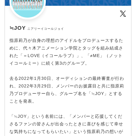
Twit
≒JOY
ニアリーイコールジョイ
指原莉乃が自身の理想のアイドルをプロデュースするた
めに、代々木アニメーション学院とタッグを組み結成さ
れた「＝LOVE（イコールラブ）」、「≠ME」（ノット
イコールミー）に続く第3のグループ。
去る2022年1月30日、オーディションの最終審査が行わ
れ、2022年3月29日、メンバーのお披露目と共に指原莉
乃プロデューサー自ら、グループ名を「≒JOY」とする
ことを発表。
「≒JOY」という名前には、「メンバーと応援してくだ
さるファンの皆さんが出会ったときに喜びを感じて幸せ
な気持ちになってもらいたい」という指原莉乃の想いが