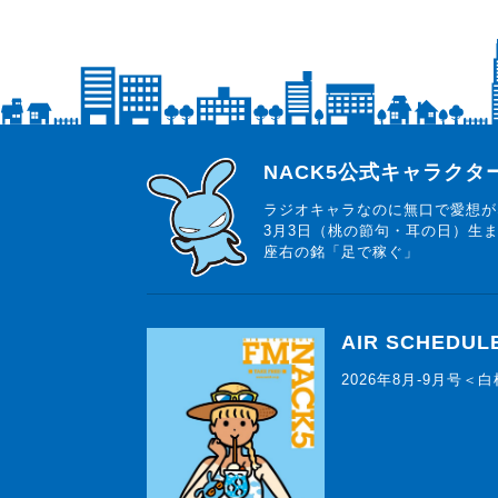
らじっと君
NACK5公式キャラク
ラジオキャラなのに無口で愛想が
3月3日（桃の節句・耳の日）生
座右の銘「足で稼ぐ」
AIR SCHEDUL
2026年8月-9月号＜