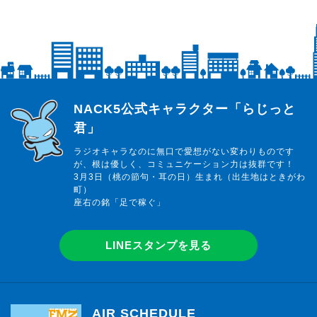
らじっと君
NACK5公式キャラクター「らじっと
君」
ラジオキャラなのに無口で愛想がない変わりものです
が、根は優しく、コミュニケーション力は抜群です！
3月3日（桃の節句・耳の日）生まれ（出生地はときがわ
町）
座右の銘「足で稼ぐ」
LINEスタンプを見る
AIR SCHEDULE