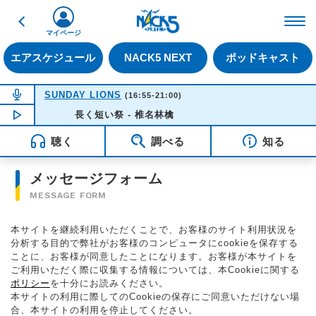
戻る
FM NACK5 79.5MHz（
マイページ
エアスケジュール
NACK5 NEXT
ポッドキャスト
NOW ON AIR
SUNDAY LIONS
(16:55-21:00)
NOW PLAYING
長く短い祭 - 椎名林檎
16:35
聴く
調べる
知る
メッセージフォーム
MESSAGE FORM
本サイトを継続利用いただくことで、お客様のサイト利用状況を
分析する目的で弊社がお客様のコンピュータにcookieを保存する
ことに、お客様が同意したことになります。お客様が本サイトを
ご利用いただく際に収集する情報については、本Cookieに関する
ポリシー
を十分にお読みください。
本サイトの利用に際してのCookieの保存にご同意いただけない場
合、本サイトの利用を停止してください。