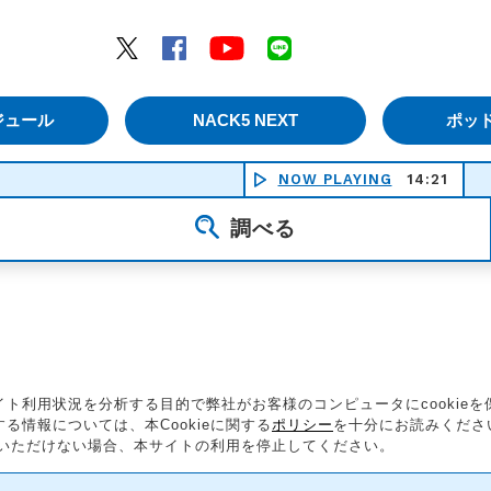
エムナックファイブ）
Twitter
Facebook
YouTube
LINE
ジュール
NACK5 NEXT
ポッ
NOW PLAYING
14:21
調べる
ト利用状況を分析する目的で弊社がお客様のコンピュータにcookie
情報については、本Cookieに関する
ポリシー
を十分にお読みくださ
同意いただけない場合、本サイトの利用を停止してください。