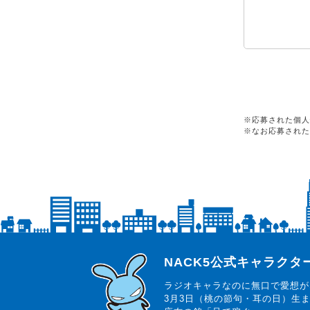
※応募された個人
※なお応募された
らじっと君
NACK5公式キャラク
ラジオキャラなのに無口で愛想が
3月3日（桃の節句・耳の日）生