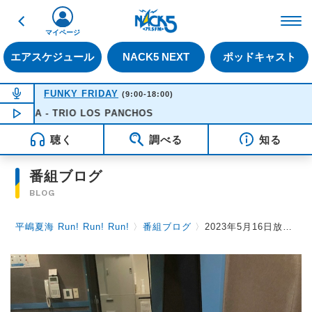
戻る
FM NACK5 79.5MHz（
マイページ
エアスケジュール
NACK5 NEXT
ポッドキャスト
NOW ON AIR
FUNKY FRIDAY
(9:00-18:00)
NA - TRIO LOS PANCHOS
NOW PLAYING
11:25
聴く
調べる
知る
番組ブログ
BLOG
平嶋夏海 Run! Run! Run!
〉
番組ブログ
〉
2023年5月16日放送後記 オト女ライダーズ始動！