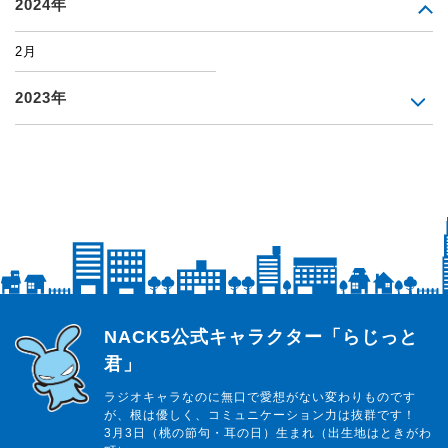
2024年
2月
2023年
らじっと君
NACK5公式キャラクター「らじっと
君」
ラジオキャラなのに無口で愛想がない変わりものです
が、根は優しく、コミュニケーション力は抜群です！
3月3日（桃の節句・耳の日）生まれ（出生地はときがわ