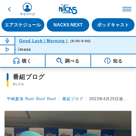
戻る
FM NACK5 79.5MHz（
マイページ
エアスケジュール
NACK5 NEXT
ポッドキャスト
NOW ON AIR
Good Luck！Morning！
(6:00-9:00)
a - imase
NOW PLAYING
06:44
聴く
調べる
知る
番組ブログ
BLOG
平嶋夏海 Run! Run! Run!
〉
番組ブログ
〉
2023年4月25日放送後記 ステッカープレゼント決定！