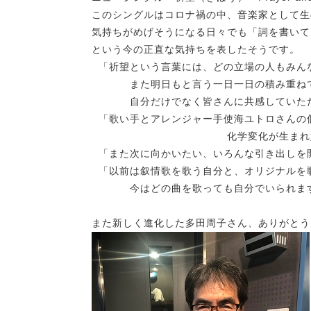
このシングルはコロナ禍の中、音楽家として生
気持ちがめげそうになる日々でも「詞を書いて
という今の正直な気持ちを表したそうです。
「祈望という言葉には、どの立場の人もみん
また明日もと言う一日一日の積み重ねて
自分だけでなく皆さんに共感していただけ
「歌い手とアレンジャー手使海ユトロさんの
化学変化が生まれ始めた
「また次に向かいたい、いろんな引き出しを
「以前は叙情歌を歌う自分と、オリジナルを
今はどの曲を歌っても自分でいられます。
また新しく進化した多田周子さん、ありがとう