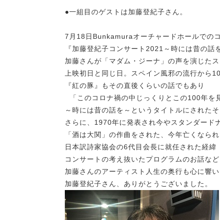
●一組目のゲストは加藤登紀子さん。
7月18日Bunkamuraオーチャードホールでの
『加藤登紀子コンサート2021～時には昔の話
加藤さんが「マダム・ジーナ」の声を演じたス
上映初日と同じ日。スペイン風邪の流行から10
『紅の豚』もその直後くらいの話でもあり
「このコロナ禍の中じっくりとこの100年を
～時には昔の話を～というタイトルにされたそ
さらに、1970年に発表され今やスタンダード
「酒は大関」の作曲をされた、今年亡くなられ
日本訳詩家協会の6代目会長に就任された経緯
コンサートの考え抜いたプログラムのお話など
加藤さんのアーティスト人生の奥行も心に響い
加藤登紀子さん、ありがとうございました。