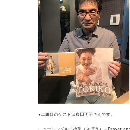
●二組目のゲストは多田周子さんです。
ニューシングル「祈望（きぼう）～Prayer a