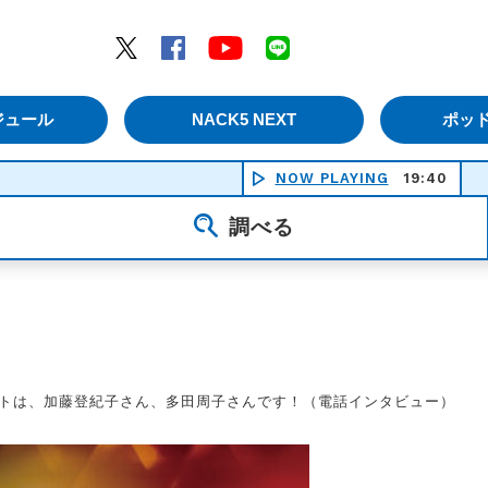
エムナックファイブ）
Twitter
Facebook
YouTube
LINE
ジュール
NACK5 NEXT
ポッ
NOW PLAYING
19:40
花
調べる
ストは、加藤登紀子さん、多田周子さんです！（電話インタビュー）