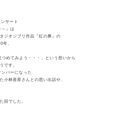
コンサート
を～』は
タジオジブリ作品『紅の豚』の
0年、
見つめてみよう・・・」という想いから
うです。
ナンバーになった
た小林亜星さんとの思い出話や、
た回でした。