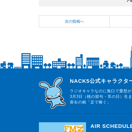
次の投稿へ
らじっと君
NACK5公式キャラク
ラジオキャラなのに無口で愛想が
3月3日（桃の節句・耳の日）生
座右の銘「足で稼ぐ」
AIR SCHEDUL