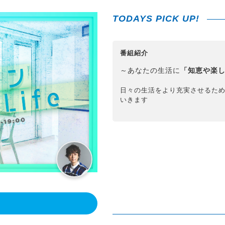
TODAYS PICK UP!
番組紹介
～あなたの生活に
「知恵や楽
日々の生活をより充実させるた
いきます
！