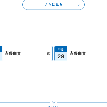
さらに見る
8
月
斉藤由貴
斉藤由貴
28
イト
公式サイト