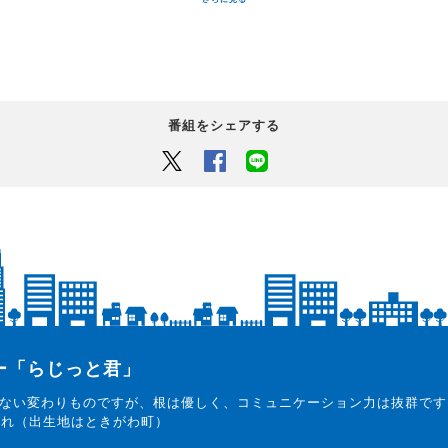
番組をシェアする
Twitter
Facebook
LINEでシェアするボタン
ター「らじっと君」
ない変わりものですが、根は優しく、コミュニケーション力は抜群です
まれ（出生地はときがわ町）