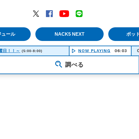
エムナックファイブ）
Twitter
Facebook
YouTube
LINE
ジュール
NACK5 NEXT
ポッ
！土曜日！！～
NOW PLAYING
06:03
Chasing
(5:00-8:00)
調べる