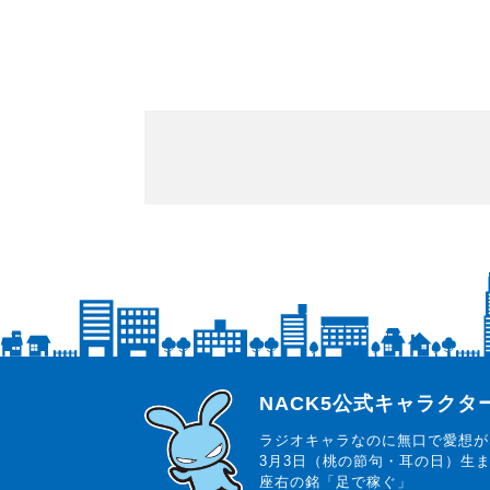
らじっと君
NACK5公式キャラク
ラジオキャラなのに無口で愛想が
3月3日（桃の節句・耳の日）生
座右の銘「足で稼ぐ」