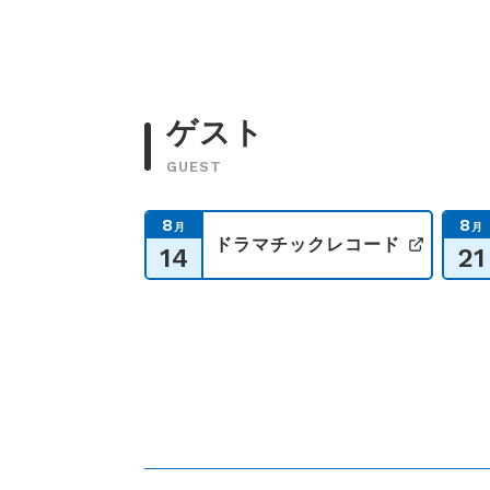
ゲスト
GUEST
8
8
月
月
ドラマチックレコード
14
21
公式サ