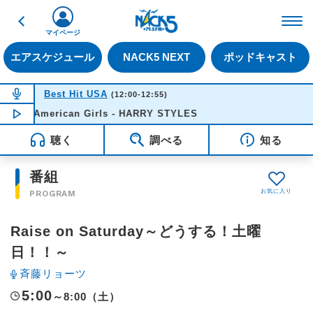
戻る
FM NACK5 79.5MHz（
マイページ
エアスケジュール
NACK5 NEXT
ポッドキャスト
NOW ON AIR
Best Hit USA
(12:00-12:55)
American Girls - HARRY STYLES
NOW PLAYING
12:12
聴く
調べる
知る
番組
PROGRAM
Raise on Saturday～どうする！土曜
日！！～
斉藤リョーツ
5:00
～8:00（土）