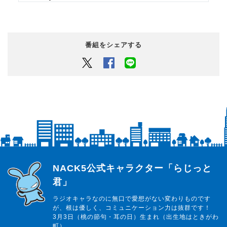
番組をシェアする
Twitter
Facebook
LINEでシェアするボタン
らじっと君
NACK5公式キャラクター「らじっと
君」
ラジオキャラなのに無口で愛想がない変わりものです
が、根は優しく、コミュニケーション力は抜群です！
3月3日（桃の節句・耳の日）生まれ（出生地はときがわ
町）