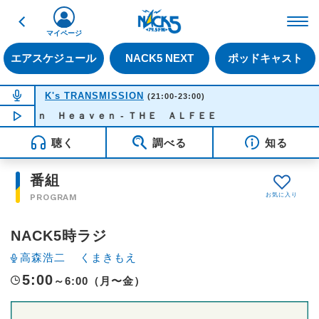
戻る
FM NACK5 79.5MHz（
マイページ
エアスケジュール
NACK5 NEXT
ポッドキャスト
NOW ON AIR
K's TRANSMISSION
(21:00-23:00)
ｇ ｉｎ Ｈｅａｖｅｎ - ＴＨＥ ＡＬＦＥＥ
NOW PLAYING
22:31
聴く
調べる
知る
番組
PROGRAM
NACK5時ラジ
高森浩二
くまきもえ
5:00
～6:00（月〜金）