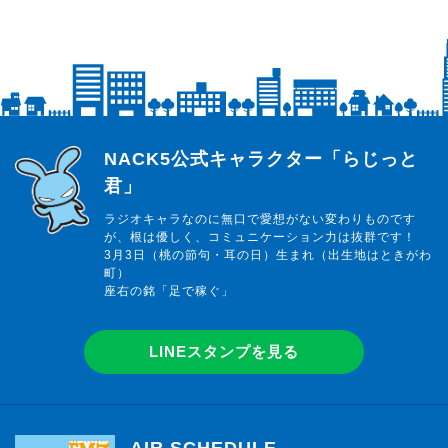
らじっと君
NACK5公式キャラクター「らじっと
君」
ラジオキャラなのに無口で愛想がない変わりものです
が、根は優しく、コミュニケーション力は抜群です！
3月3日（桃の節句・耳の日）生まれ（出生地はときがわ
町）
座右の銘「足で稼ぐ」
LINEスタンプを見る
AIR SCHEDULE