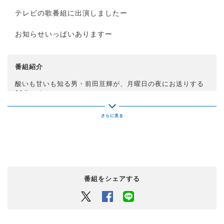
テレビの歌番組に出演しましたー
お知らせいっぱいありますー
番組紹介
酸いも甘いも知る男・前田亘輝が、月曜日の夜にお送りする
30分です。
時には（ほとんど？）、大人の男とは思えないトークも。
番組では、様々なコーナーへのメールをお待ちしています！
「まさかの一言」「ラジオで検索」「どっち派？」
「エロくないのにエロく聞こえる言葉」「TUBEの曲の好き
なフレーズ」
「偉人から影響を受けた言葉」
番組をシェアする
…などなど、どんな内容でもOKです！
Twitter
Facebook
LINEでシェアするボタン
お好きな時間に送ってください。
メールアドレス：
tube@maedanobuteru.com