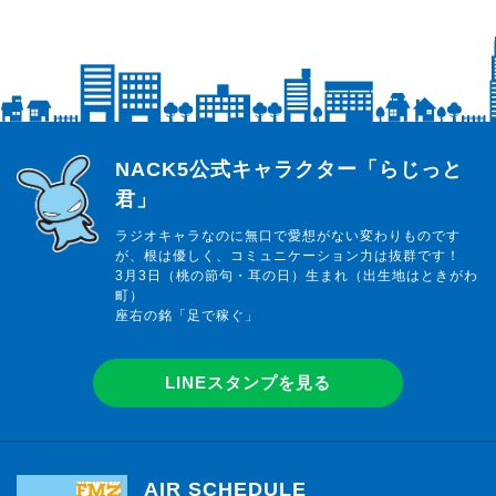
らじっと君
NACK5公式キャラクター「らじっと
君」
ラジオキャラなのに無口で愛想がない変わりものです
が、根は優しく、コミュニケーション力は抜群です！
3月3日（桃の節句・耳の日）生まれ（出生地はときがわ
町）
座右の銘「足で稼ぐ」
LINEスタンプを見る
AIR SCHEDULE