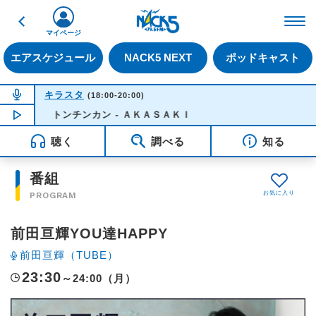
戻る
FM NACK5 79.5MHz（
マイページ
エアスケジュール
NACK5 NEXT
ポッドキャスト
NOW ON AIR
キラスタ
(18:00-20:00)
NOW PLAYING
トンチンカン - ＡＫＡＳＡＫＩ
18:50
聴く
調べる
知る
番組
PROGRAM
前田亘輝YOU達HAPPY
前田亘輝（TUBE）
23:30
～24:00（月）